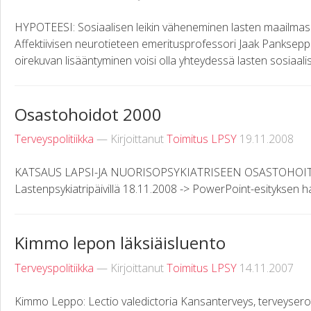
HYPOTEESI: Sosiaalisen leikin väheneminen lasten maailma
Affektiivisen neurotieteen emeritusprofessori Jaak Panksepp
oirekuvan lisääntyminen voisi olla yhteydessä lasten sosiaalise
Osastohoidot 2000
Terveyspolitiikka
— Kirjoittanut
Toimitus LPSY
19.11.2008
KATSAUS LAPSI-JA NUORISOPSYKIATRISEEN OSASTOHOITOO
Lastenpsykiatripäivillä 18.11.2008 -> PowerPoint-esityksen 
Kimmo lepon läksiäisluento
Terveyspolitiikka
— Kirjoittanut
Toimitus LPSY
14.11.2007
Kimmo Leppo: Lectio valedictoria Kansanterveys, terveyserot