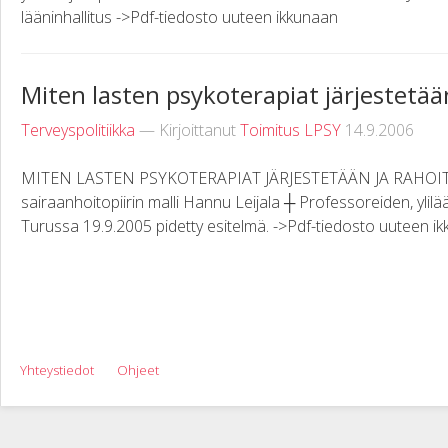
lääninhallitus ->Pdf-tiedosto uuteen ikkunaan
Miten lasten psykoterapiat järjestetää
Terveyspolitiikka
— Kirjoittanut
Toimitus LPSY
14.9.2006
MITEN LASTEN PSYKOTERAPIAT JÄRJESTETÄÄN JA RAHOIT
sairaanhoitopiirin malli Hannu Leijala ┼ Professoreiden, ylilä
Turussa 19.9.2005 pidetty esitelmä. ->Pdf-tiedosto uuteen i
Yhteystiedot
Ohjeet