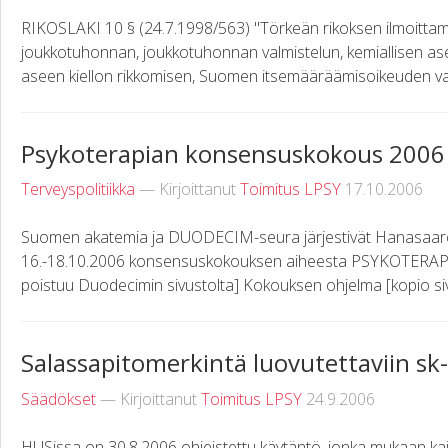
RIKOSLAKI 10 § (24.7.1998/563) "Törkeän rikoksen ilmoittama
joukkotuhonnan, joukkotuhonnan valmistelun, kemiallisen ase
aseen kiellon rikkomisen, Suomen itsemääräämisoikeuden vaa
Psykoterapian konsensuskokous 2006
Terveyspolitiikka
— Kirjoittanut
Toimitus LPSY
17.10.2006
Suomen akatemia ja DUODECIM-seura järjestivät Hanasaare
16.-18.10.2006 konsensuskokouksen aiheesta PSYKOTERAPIA [
poistuu Duodecimin sivustolta] Kokouksen ohjelma [kopio sivus
Salassapitomerkintä luovutettaviin sk
Säädökset
— Kirjoittanut
Toimitus LPSY
24.9.2006
HUSissa on 30.8.2006 ohjeistettu käytäntö, jonka mukaan kaik