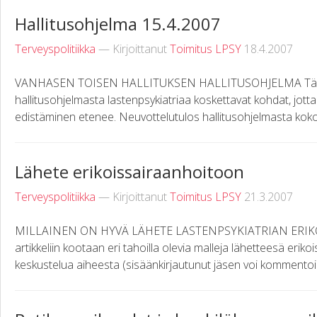
Hallitusohjelma 15.4.2007
Terveyspolitiikka
— Kirjoittanut
Toimitus LPSY
18.4.2007
VANHASEN TOISEN HALLITUKSEN HALLITUSOHJELMA Tähän 
hallitusohjelmasta lastenpsykiatriaa koskettavat kohdat, jott
edistäminen etenee. Neuvottelutulos hallitusohjelmasta kok
Lähete erikoissairaanhoitoon
Terveyspolitiikka
— Kirjoittanut
Toimitus LPSY
21.3.2007
MILLAINEN ON HYVÄ LÄHETE LASTENPSYKIATRIAN ERI
artikkeliin kootaan eri tahoilla olevia malleja lähetteesä eri
keskustelua aiheesta (sisäänkirjautunut jäsen voi kommentoid