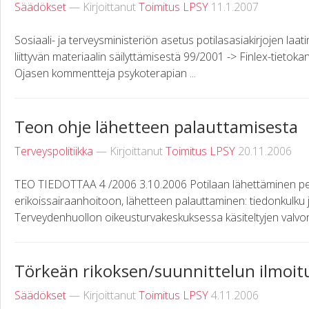
Säädökset
— Kirjoittanut
Toimitus LPSY
11.1.2007
Sosiaali- ja terveysministeriön asetus potilasasiakirjojen laa
liittyvän materiaalin säilyttämisestä 99/2001 -> Finlex-tietok
Ojasen kommentteja psykoterapian ...
Teon ohje lähetteen palauttamisesta
Terveyspolitiikka
— Kirjoittanut
Toimitus LPSY
20.11.2006
TEO TIEDOTTAA 4 /2006 3.10.2006 Potilaan lähettäminen p
erikoissairaanhoitoon, lähetteen palauttaminen: tiedonkulku 
Terveydenhuollon oikeusturvakeskuksessa käsiteltyjen valvon
Törkeän rikoksen/suunnittelun ilmoitu
Säädökset
— Kirjoittanut
Toimitus LPSY
4.11.2006