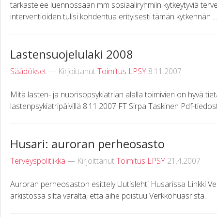
tarkastelee luennossaan mm sosiaaliryhmiin kytkeytyviä tervey
interventioiden tulisi kohdentua erityisesti tämän kytkennän ...
Lastensuojelulaki 2008
Säädökset
— Kirjoittanut
Toimitus LPSY
8.11.2007
Mitä lasten- ja nuorisopsykiatrian alalla toimivien on hyvä tie
lastenpsykiatripäivillä 8.11.2007 FT Sirpa Taskinen Pdf-tiedos
Husari: auroran perheosasto
Terveyspolitiikka
— Kirjoittanut
Toimitus LPSY
21.4.2007
Auroran perheosaston esittely Uutislehti Husarissa Linkki Ver
arkistossa siltä varalta, että aihe poistuu Verkkohuasrista.