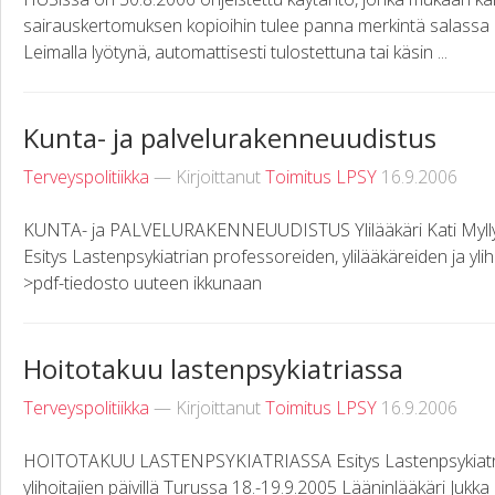
sairauskertomuksen kopioihin tulee panna merkintä salassa p
Leimalla lyötynä, automattisesti tulostettuna tai käsin ...
Kunta- ja palvelurakenneuudistus
Terveyspolitiikka
— Kirjoittanut
Toimitus LPSY
16.9.2006
KUNTA- ja PALVELURAKENNEUUDISTUS Ylilääkäri Kati Myllymäk
Esitys Lastenpsykiatrian professoreiden, ylilääkäreiden ja ylih
>pdf-tiedosto uuteen ikkunaan
Hoitotakuu lastenpsykiatriassa
Terveyspolitiikka
— Kirjoittanut
Toimitus LPSY
16.9.2006
HOITOTAKUU LASTENPSYKIATRIASSA Esitys Lastenpsykiatrian
ylihoitajien päivillä Turussa 18.-19.9.2005 Lääninlääkäri Ju