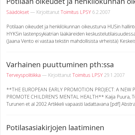
Potilaan oikeudet ja henkilökunnan o
Säädökset
— Kirjoittanut
Toimitus LPSY
6.2.2007
Potilaan oikeudet ja henkilökunnan oikeusturva HUSin hallin
HYKSin lastenpsykiatrian lääkäreiden keskustelutilaisuudess
(Jaana Vento ei vastaa tekstin mahdollisista virheistä) Keskeise
Varhainen puuttuminen pth:ssa
Terveyspolitiikka
— Kirjoittanut
Toimitus LPSY
29.1.2007
**THE EUROPEAN EARLY PROMOTION PROJECT: A NEW P
PROMOTE CHILDREN’S MENTAL HEALTH** Kaija Puura, Tu
Turunen et al 2002 Artikkeli vapaasti ladattavana [pdf] Abstrak
Potilasasiakirjojen laatiminen