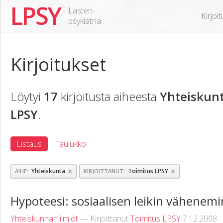
LPSY
Lasten-
Kirjoi
psykiatria
Kirjoitukset
Löytyi
17
kirjoitusta aiheesta
Yhteiskun
LPSY
.
Listaus
Taulukko
×
×
Yhteiskunta
Toimitus LPSY
AIHE
KIRJOITTANUT
Hypoteesi: sosiaalisen leikin vähenem
Yhteiskunnan ilmiöt
— Kirjoittanut
Toimitus LPSY
7.12.2008