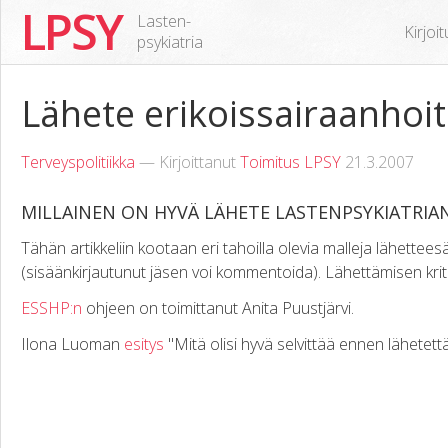
LPSY
Lasten-
Kirjoi
psykiatria
Lähete erikoissairaanhoi
Terveyspolitiikka
— Kirjoittanut
Toimitus LPSY
21.3.2007
MILLAINEN ON HYVÄ LÄHETE LASTENPSYKIATRIA
Tähän artikkeliin kootaan eri tahoilla olevia malleja lähette
(sisäänkirjautunut jäsen voi kommentoida). Lähettämisen krite
ESSHP:n
ohjeen on toimittanut Anita Puustjärvi.
Ilona Luoman
esitys
"Mitä olisi hyvä selvittää ennen lähetet