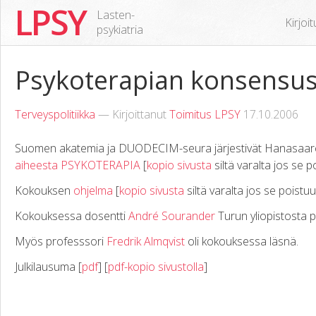
LPSY
Lasten-
Kirjoi
psykiatria
Psykoterapian konsensu
Terveyspolitiikka
— Kirjoittanut
Toimitus LPSY
17.10.2006
Suomen akatemia ja DUODECIM-seura järjestivät Hanasaare
aiheesta PSYKOTERAPIA
[
kopio sivusta
siltä varalta jos se 
Kokouksen
ohjelma
[
kopio sivusta
siltä varalta jos se poistu
Kokouksessa dosentti
André Sourander
Turun yliopistosta p
Myös professsori
Fredrik Almqvist
oli kokouksessa läsnä.
Julkilausuma [
pdf
] [
pdf-kopio sivustolla
]