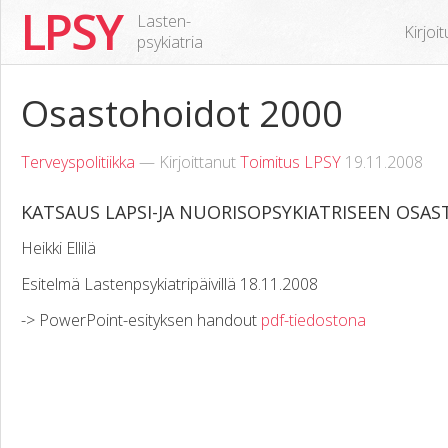
LPSY
Lasten-
Kirjoi
psykiatria
Osastohoidot 2000
Terveyspolitiikka
— Kirjoittanut
Toimitus LPSY
19.11.2008
KATSAUS LAPSI-JA NUORISOPSYKIATRISEEN OS
Heikki Ellilä
Esitelmä Lastenpsykiatripäivillä 18.11.2008
-> PowerPoint-esityksen handout
pdf-tiedostona