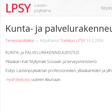
LPSY
Lasten-
Kirjoi
psykiatria
Kunta- ja palvelurakenne
Terveyspolitiikka
— Kirjoittanut
Toimitus LPSY
16.9.2006
KUNTA- ja PALVELURAKENNEUUDISTUS
Ylilääkäri Kati Myllymäki Sosiaali- ja terveysministeriö
Esitys Lastenpsykiatrian professoreiden, ylilääkäreiden ja ylih
->
pdf-tiedosto
uuteen ikkunaan