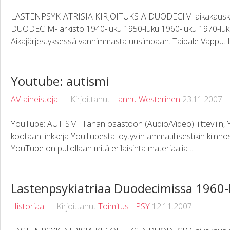
LASTENPSYKIATRISIA KIRJOITUKSIA DUODECIM-aikakauskirj
DUODECIM- arkisto 1940-luku 1950-luku 1960-luku 1970-luk
Aikajärjestyksessä vanhimmasta uusimpaan. Taipale Vappu. L
Youtube: autismi
AV-aineistoja
— Kirjoittanut
Hannu Westerinen
23.11.2007
YouTube: AUTISMI Tähän osastoon (Audio/Video) liitteviiin, Y
kootaan linkkejä YouTubesta löytyviin ammatillisestikin kiinnost
YouTube on pullollaan mitä erilaisinta materiaalia ...
Lastenpsykiatriaa Duodecimissa 1960-
Historiaa
— Kirjoittanut
Toimitus LPSY
12.11.2007