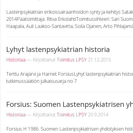
Lastenpsykiatrian erikoissairaanhoidon synty ja kehitys Sa
2014Päätoimittaja: Ritva ErkolahtiToimitussihteeri: Sari Suomine
Haapala, Auli Laakso-Santavirta, Soila Ojanen, Arto Pihlajamäki
Lyhyt lastenpsykiatrian historia
Historiaa
— Kirjoittanut
Toimitus LPSY
21.12.2015
Terttu Arajärvi ja Harriet ForsiusLyhyt lastenpsykiatrian hist
tutkimussäätiön julkaisusarja no 7
Forsius: Suomen Lastenpsykiatrisen yh
Historiaa
— Kirjoittanut
Toimitus LPSY
20.9.2014
Forsius H 1986. Suomen Lastenpsykiatrisen yhdistyksen histor