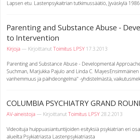
Lapsen etu. Lastenpsykaitrian tutkimussäätiö, Jyväskylä 1986
Parenting and Substance Abuse - Dev
to Intervention
Kirjoja
— Kirjoittanut
Toimitus LPSY
17.3.2013
Parenting and Substance Abuse - Developmental Approaches
Suchman, Marjukka Pajulo and Linda C. MayesEnsimmäinen la
vanhemmuus ja päihdeongelma" -yhdistelmästä, vaikutusmekan
COLUMBIA PSYCHIATRY GRAND ROUN
AV-aineistoja
— Kirjoittanut
Toimitus LPSY
28.2.2013
Videoituja huippuasiantuntijoiden esityksiä psykiatrian eri osa
alueilta:Psykiatriasta Lastenpsykiatriasta