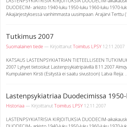
LASTENPSYKIATRISIA KIRJOITUKSIA DUODECIM-aikakauskirj
DUODECIM- arkisto 1940-luku 1950-luku 1960-luku 1970-luk
Aikajärjestyksessä vanhimmasta uusimpaan. Arajärvi Terttu (19
Tutkimus 2007
Suomalainen tiede
— Kirjoittanut
Toimitus LPSY
12.11.2007
KATSAUS LASTENPSYKIATRIAN TIETEELLISEEN TUTKIMU
2007 Lyhyet tietoiskut Lastenpsykiatripäivillä 8.11.2007 Almqv
Kumpulainen Kirsti (Esitystä ei saatu sivustoon) Latva Reija: ..
Lastenpsykiatriaa Duodecimissa 1950-
Historiaa
— Kirjoittanut
Toimitus LPSY
12.11.2007
LASTENPSYKIATRISIA KIRJOITUKSIA DUODECIM-aikakauskirj
DUODECIM- arkisto 1940-luku 1950-luku 1960-luku 1970-luk