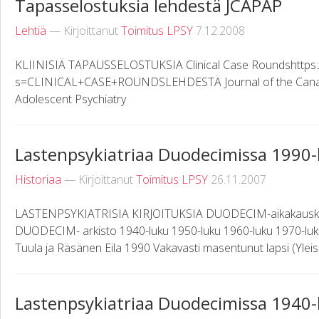
Tapasselostuksia lehdestä JCAPAP
Lehtiä
— Kirjoittanut
Toimitus LPSY
7.12.2008
KLIINISIÄ TAPAUSSELOSTUKSIA Clinical Case Roundshttps:
s=CLINICAL+CASE+ROUNDSLEHDESTÄ Journal of the Canad
Adolescent Psychiatry
Lastenpsykiatriaa Duodecimissa 1990-
Historiaa
— Kirjoittanut
Toimitus LPSY
26.11.2007
LASTENPSYKIATRISIA KIRJOITUKSIA DUODECIM-aikakauskirj
DUODECIM- arkisto 1940-luku 1950-luku 1960-luku 1970-lu
Tuula ja Räsänen Eila 1990 Vakavasti masentunut lapsi (Yle
Lastenpsykiatriaa Duodecimissa 1940-