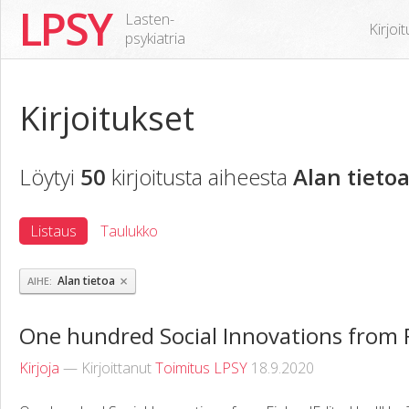
LPSY
Lasten-
Kirjoi
psykiatria
Kirjoitukset
Löytyi
50
kirjoitusta aiheesta
Alan tieto
Listaus
Taulukko
×
Alan tietoa
AIHE
One hundred Social Innovations from 
Kirjoja
— Kirjoittanut
Toimitus LPSY
18.9.2020