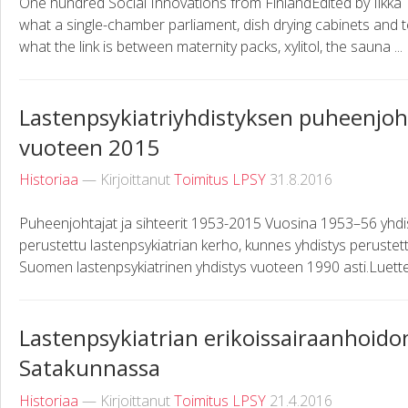
One hundred Social Innovations from FinlandEdited by Ilkka
what a single-chamber parliament, dish drying cabinets and
what the link is between maternity packs, xylitol, the sauna ...
Lastenpsykiatriyhdistyksen puheenjohta
vuoteen 2015
Historiaa
— Kirjoittanut
Toimitus LPSY
31.8.2016
Puheenjohtajat ja sihteerit 1953-2015 Vuosina 1953–56 yhdis
perustettu lastenpsykiatrian kerho, kunnes yhdistys perustett
Suomen lastenpsykiatrinen yhdistys vuoteen 1990 asti.Luettel
Lastenpsykiatrian erikoissairaanhoidon
Satakunnassa
Historiaa
— Kirjoittanut
Toimitus LPSY
21.4.2016