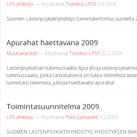
LPS-yhdistys
— Kirjoittanut
Toimitus LPSY
5.8.2009
Suomen Lastenpsykiatriyhdistys toimintakertomus vuodelta 
Apurahat haettavana 2009
Muut järjestöt
— Kirjoittanut
Toimitus LPSY
22.2.2009
Lastenpsykiatrian tutkimussäätiö Apurahoja lastenpsykiatris
tutkimussäätiö, jonka tarkoituksena on tukea tieteellistä last
tunnetuksi tekemistä, julistaa haettavaksi apurahat ...
Toimintasuunnitelma 2009
LPS-yhdistys
— Kirjoittanut
Päivi Santalahti
9.2.2009
SUOMEN LASTENPSYKIATRIYHDISTYS YHDISTYKSEN RA