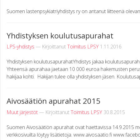
Suomen lastenpsykiatriyhdistys ry on antanut liitteenä olev
Yhdistyksen koulutusapurahat
LPS-yhdistys
— Kirjoittanut
Toimitus LPSY
1.11.2016
Yhdistyksen koulutusapurahatYhdistys jakaa koulutusapuraha
Yhteensä apurahaa jaetaan 10 000 euroa hakemusten perust
hakijaa kohti. Hakijan tulee olla yhdistyksen jäsen. Koulutusa
Aivosäätiön apurahat 2015
Muut järjestöt
— Kirjoittanut
Toimitus LPSY
30.8.2015
Suomen Aivosäätiön apurahat ovat haettavissa 14.9.2015 men
verkkosivuilta löytyy lisätietoja. www.aivosaatio.fi www.fa