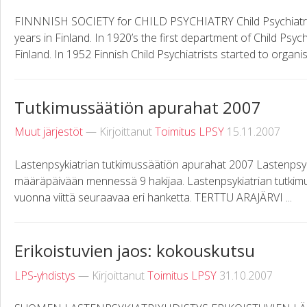
FINNNISH SOCIETY for CHILD PSYCHIATRY Child Psychiatry 
years in Finland. In 1920’s the first department of Child Psy
Finland. In 1952 Finnish Child Psychiatrists started to organise
Tutkimussäätiön apurahat 2007
Muut järjestöt
— Kirjoittanut
Toimitus LPSY
15.11.2007
Lastenpsykiatrian tutkimussäätiön apurahat 2007 Lastenpsyk
määräpäivään mennessä 9 hakijaa. Lastenpsykiatrian tutkimus
vuonna viittä seuraavaa eri hanketta. TERTTU ARAJÄRVI ...
Erikoistuvien jaos: kokouskutsu
LPS-yhdistys
— Kirjoittanut
Toimitus LPSY
31.10.2007