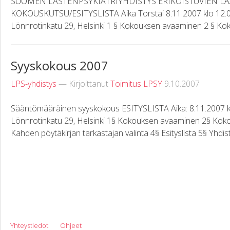
SUOMEN LASTENPSYKIATRIYHDISTYS ERIKOISTUVIEN L
KOKOUSKUTSU/ESITYSLISTA Aika Torstai 8.11.2007 klo 12.00
Lönnrotinkatu 29, Helsinki 1 § Kokouksen avaaminen 2 § Kokouk
Syyskokous 2007
LPS-yhdistys
— Kirjoittanut
Toimitus LPSY
9.10.2007
Sääntömääräinen syyskokous ESITYSLISTA Aika: 8.11.2007 klo
Lönnrotinkatu 29, Helsinki 1§ Kokouksen avaaminen 2§ Kokou
Kahden pöytäkirjan tarkastajan valinta 4§ Esityslista 5§ Yhdist
Yhteystiedot
Ohjeet