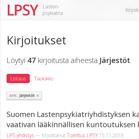
LPSY
Lasten-
Kirjoi
psykiatria
Kirjoitukset
Löytyi
47
kirjoitusta aiheesta
Järjestöt
.
Listaus
Taulukko
×
Järjestöt
AIHE
Suomen Lastenpsykiatriyhdistyksen k
vaativan lääkinnällisen kuntoutuksen 
LPS-yhdistys
— Kirjoittanut
Toimitus LPSY
15.11.2018