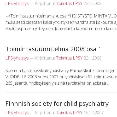
LPS-yhdistys
— Kirjoittanut
Toimitus LPSY
22.1.2008
-->Toimintasuunnitelman alkuosa YHDISTYSTOIMINTA VUO
mukaisesti pidetään kaksi yhdistyksen varsinaista kokousta aj
koulutuspäivien yhteyteen. Johtokunta kokoontuu noin kerran
Toimintasuunnitelma 2008 osa 1
LPS-yhdistys
— Kirjoittanut
Toimitus LPSY
22.1.2008
Suomen Lastenpsykiatriyhdistys ry Barnpsykiaterförening
VUODELLE 2008 Vuosi 2007 on yhdistyksen 51. toimintavuosi.
265 jäsentä. Yhdistyksen yleisinä tavoitteina on edistää ...
Finnnish society for child psychiatry
LPS-yhdistys
— Kirjoittanut
Toimitus LPSY
16.12.2007