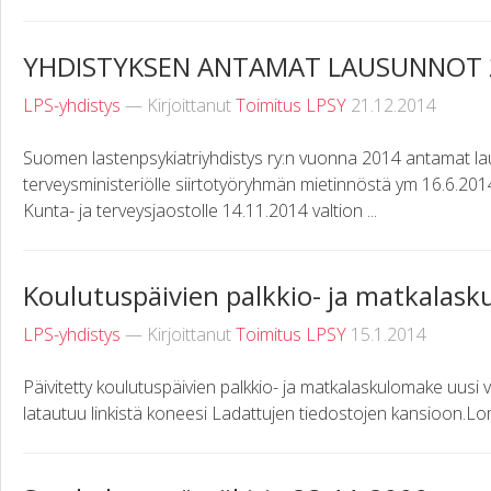
YHDISTYKSEN ANTAMAT LAUSUNNOT 
LPS-yhdistys
— Kirjoittanut
Toimitus LPSY
21.12.2014
Suomen lastenpsykiatriyhdistys ry:n vuonna 2014 antamat laus
terveysministeriölle siirtotyöryhmän mietinnöstä ym 16.6.2
Kunta- ja terveysjaostolle 14.11.2014 valtion ...
Koulutuspäivien palkkio- ja matkalask
LPS-yhdistys
— Kirjoittanut
Toimitus LPSY
15.1.2014
Päivitetty koulutuspäivien palkkio- ja matkalaskulomake uusi v
latautuu linkistä koneesi Ladattujen tiedostojen kansioon.L