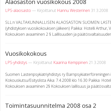
Alaosaston vuosikokous 2008
LPS-alaosasto
— Kirjoittanut
Hannu Westerinen
31.3.2008
SLL:n VALTAKUNNALLISEN ALAOSASTON SUOMEN LASTENPSY
(yhdistyksen vuosikokouksen jälkeen) Paikka: Hotelli Arthur, Vu
Kokouksen avaaminen 2 § Laillisuuden ja päätösvaltaisuuden 
Vuosikokokous
LPS-yhdistys
— Kirjoittanut
Kaarina Kemppinen
21.3.2008
Suomen Lastenpsykiatriyhdistys ry Barnpsykiaterföreningen 
Kokouskutsu/Esityslista Aika: 7.4.2008 klo 16.30 Paikka: Hotell
Kokouksen avaaminen 2§ Kokouksen laillisuus ja päätösvaltai
Toimintasuunnitelma 2008 osa 2