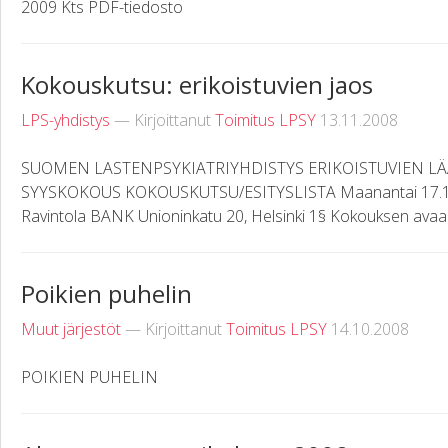
2009 Kts PDF-tiedosto
Kokouskutsu: erikoistuvien jaos
LPS-yhdistys
— Kirjoittanut
Toimitus LPSY
13.11.2008
SUOMEN LASTENPSYKIATRIYHDISTYS ERIKOISTUVIEN LÄ
SYYSKOKOUS KOKOUSKUTSU/ESITYSLISTA Maanantai 17.11.2
Ravintola BANK Unioninkatu 20, Helsinki 1§ Kokouksen avaami
Poikien puhelin
Muut järjestöt
— Kirjoittanut
Toimitus LPSY
14.10.2008
POIKIEN PUHELIN