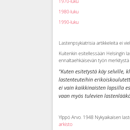
1970-luku
1980-luku
1990-luku
Lastenpsykiatrisia artikkeleita ei v
Kuitenkin esitellessään Helsingin 
ennaltaehkäisevän työn merkitystä 
"Kuten esitetystä käy selville,
lastenteuteihin erikoiskoulutet
ei vain kaikkinaisten lapsilla es
vaan myös tulevien lastenlääkä
Ylppö Arvo. 1948 Nykyaikaisen las
arkisto