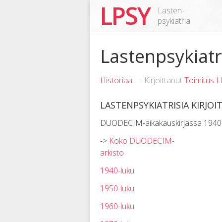
LPSY
Lasten-
psykiatria
Lastenpsykiat
Historiaa
— Kirjoittanut
Toimitus 
LASTENPSYKIATRISIA KIRJOI
DUODECIM-aikakauskirjassa 1940-
->
Koko DUODECIM-
arkisto
1940-luku
1950-luku
1960-luku