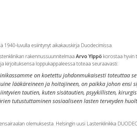
ielä 1940-luvulla esiintynyt aikakauskirja Duodecimissa.
lastenklinikan rakennussuunnitelmaa
Arvo Ylppö
korostaa hyvin 
ja kirjoituksensa loppukappaleessa toteaa seuraavasti:
 klinikassamme on koetettu johdonmukaisesti toteuttaa se 
tuine lääkäreineen ja hoitajineen, on paikka johon ensi s
iintyvien tautien, kuten sisätautien, psyykillisten, kirurgi
rien tutustuttaminen sosiaaliseen lasten terveyden huol
tensairaalan olemuksesta. Helsingin uusi Lastenklinikka DUOD