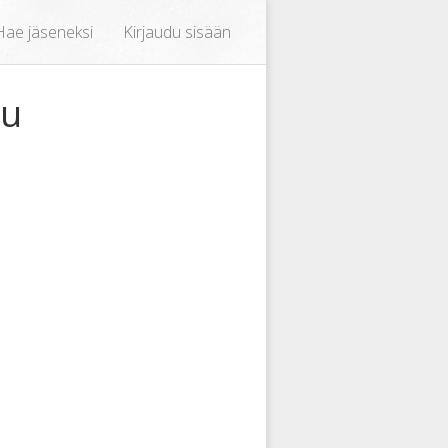
Hae jäseneksi
Kirjaudu sisään
ku