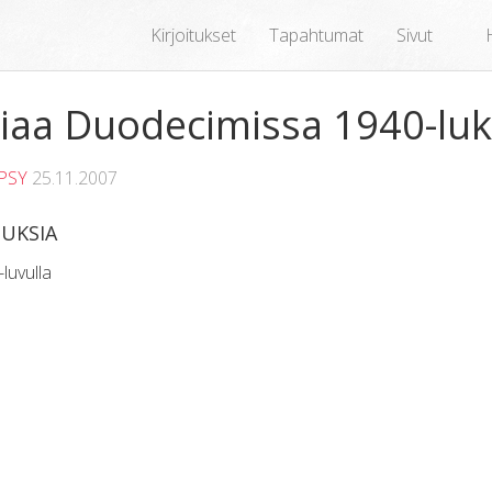
Kirjoitukset
Tapahtumat
Sivut
riaa Duodecimissa 1940-lu
LPSY
25.11.2007
TUKSIA
luvulla