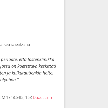
tärkeänä seikkana
periaate, että lastenklinikka
ijassa on koetettava keskittää
sten ja kulkutautienkin hoito,
totyöhön."
ECIM 1948;64(3):168
Duodecimin