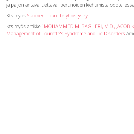
ja paljon antava luettava "perunoiden kiehumista odotellessa
Kts myös
Suomen Tourette-yhdistys ry
Kts myös artikkeli
MOHAMMED M. BAGHERI, M.D., JACOB KER
Management of Tourette's Syndrome and Tic Disorders
Amer