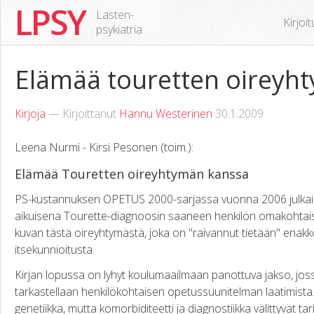
LPSY
Lasten-
Kirjoi
psykiatria
Elämää touretten oireyh
Kirjoja
— Kirjoittanut
Hannu Westerinen
30.1.2009
Leena Nurmi - Kirsi Pesonen (toim.):
Elämää Touretten oireyhtymän kanssa
PS-kustannuksen OPETUS 2000-sarjassa vuonna 2006 julkaise
aikuisena Tourette-diagnoosin saaneen henkilön omakohtais
kuvan tästä oireyhtymästä, joka on "raivannut tietään" enakk
itsekunnioitusta.
Kirjan lopussa on lyhyt koulumaailmaan panottuva jakso, jos
tarkastellaan henkilökohtaisen opetussuunitelman laatimista. K
genetiikka, mutta komorbiditeetti ja diagnostiikka välittyvät t