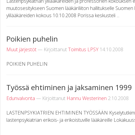
Lastenpsykiatrian ylilääkäreiden ja professorien kokouksen
muutosesitykseen Suomen lääkäriliiton hallitukselle Suomen 
ylilääkäreiden kokous 10.10.2008 Porissa keskusteli ...
Poikien puhelin
Muut järjestöt
— Kirjoittanut
Toimitus LPSY
14.10.2008
POIKIEN PUHELIN
Työssä ehtiminen ja jaksaminen 1999
Edunvalvonta
— Kirjoittanut
Hannu Westerinen
2.10.2008
LASTENPSYKIATRIEN EHTIMINEN TYÖSSÄÄN Kyselytutkimus 
lastenpsykiatrian erikois- ja erikoistuville lääkäreille Lokak