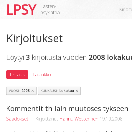
LPSY
Lasten-
Kirjoi
psykiatria
Kirjoitukset
Löytyi
3
kirjoitusta vuoden
2008 lokaku
Listaus
Taulukko
×
×
2008
Lokakuu
VUOSI
KUUKAUSI
Kommentit th-lain muutosesitykseen
Säädökset
— Kirjoittanut
Hannu Westerinen
19.10.2008