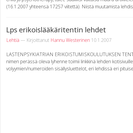
(16.1.2007 yhteensä 17257 viitettä). Niistä muutamista lehdistä
Lps erikoislääkäritentin lehdet
Lehtiä
— Kirjoittanut
Hannu Westerinen
10.1.2007
LASTENPSYKIATRIAN ERIKOISTUMISKOULUTUKSEN TENT
nimen perässä oleva lyhenne toimii linkkinä lehden kotisivuille
volyymien/numeroiden sisällysluettelot, eri lehdissä eri pituisen