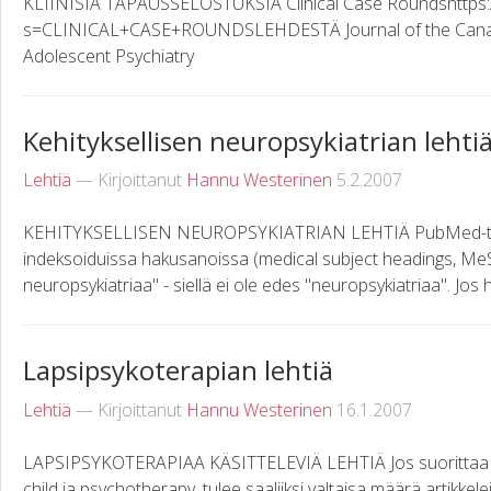
KLIINISIÄ TAPAUSSELOSTUKSIA Clinical Case Roundshttps:
s=CLINICAL+CASE+ROUNDSLEHDESTÄ Journal of the Canad
Adolescent Psychiatry
Kehityksellisen neuropsykiatrian lehti
Lehtiä
— Kirjoittanut
Hannu Westerinen
5.2.2007
KEHITYKSELLISEN NEUROPSYKIATRIAN LEHTIÄ PubMed-t
indeksoiduissa hakusanoissa (medical subject headings, MeSH)
neuropsykiatriaa" - siellä ei ole edes "neuropsykiatriaa". Jos h
Lapsipsykoterapian lehtiä
Lehtiä
— Kirjoittanut
Hannu Westerinen
16.1.2007
LAPSIPSYKOTERAPIAA KÄSITTELEVIÄ LEHTIÄ Jos suorittaa
child ja psychotherapy, tulee saaliiksi valtaisa määrä artikkele