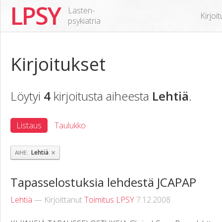
LPSY
Lasten-
Kirjoi
psykiatria
Kirjoitukset
Löytyi
4
kirjoitusta aiheesta
Lehtiä
.
Listaus
Taulukko
×
Lehtiä
AIHE
Tapasselostuksia lehdestä JCAPAP
Lehtiä
— Kirjoittanut
Toimitus LPSY
7.12.2008