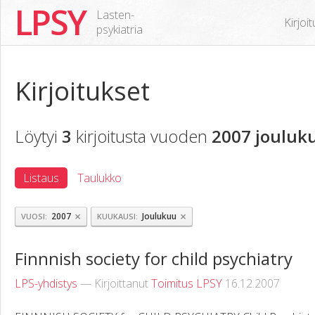
LPSY
Lasten-
Kirjoi
psykiatria
Kirjoitukset
Löytyi
3
kirjoitusta vuoden
2007 jouluk
Listaus
Taulukko
×
×
2007
Joulukuu
VUOSI
KUUKAUSI
Finnnish society for child psychiatry
LPS-yhdistys
— Kirjoittanut
Toimitus LPSY
16.12.2007