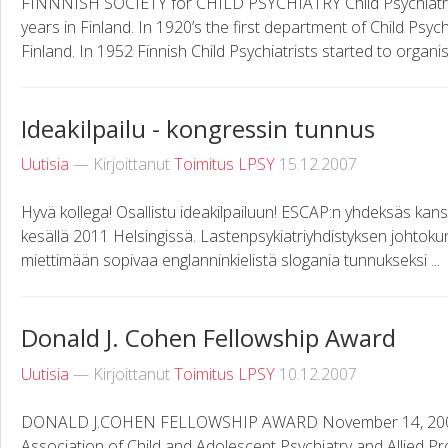
FINNNISH SOCIETY for CHILD PSYCHIATRY Child Psychiatry 
years in Finland. In 1920’s the first department of Child Psy
Finland. In 1952 Finnish Child Psychiatrists started to organise
Ideakilpailu - kongressin tunnus
Uutisia
— Kirjoittanut
Toimitus LPSY
15.12.2007
Hyvä kollega! Osallistu ideakilpailuun! ESCAP:n yhdeksäs kans
kesällä 2011 Helsingissä. Lastenpsykiatriyhdistyksen johtoku
miettimään sopivaa englanninkielistä slogania tunnukseksi ...
Donald J. Cohen Fellowship Award
Uutisia
— Kirjoittanut
Toimitus LPSY
10.12.2007
DONALD J.COHEN FELLOWSHIP AWARD November 14, 2007 D
Association of Child and Adolescent Psychiatry and Allied 