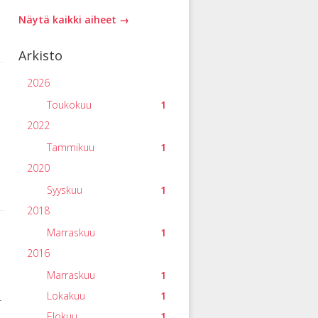
Näytä kaikki aiheet →
Arkisto
2026
Toukokuu
1
2022
Tammikuu
1
2020
Syyskuu
1
2018
Marraskuu
1
2016
Marraskuu
1
Lokakuu
1
-
Elokuu
1