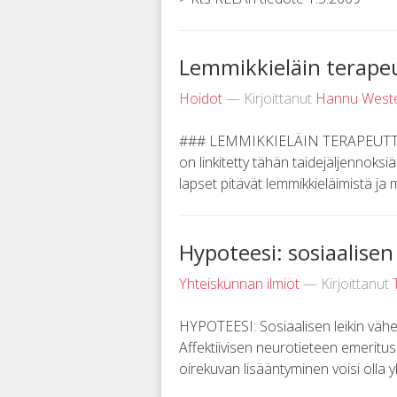
Lemmikkieläin terape
Hoidot
— Kirjoittanut
Hannu Weste
### LEMMIKKIELÄIN TERAPEUTTINA
on linkitetty tähän taidejäljennoksi
lapset pitävät lemmikkieläimistä ja mo
Hypoteesi: sosiaalise
Yhteiskunnan ilmiöt
— Kirjoittanut
HYPOTEESI: Sosiaalisen leikin vä
Affektiivisen neurotieteen emeritu
oirekuvan lisääntyminen voisi olla y