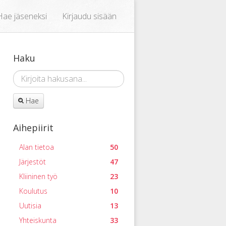
Hae jäseneksi
Kirjaudu sisään
Haku
Hae
Aihepiirit
Alan tietoa
50
Järjestöt
47
Kliininen työ
23
Koulutus
10
Uutisia
13
Yhteiskunta
33