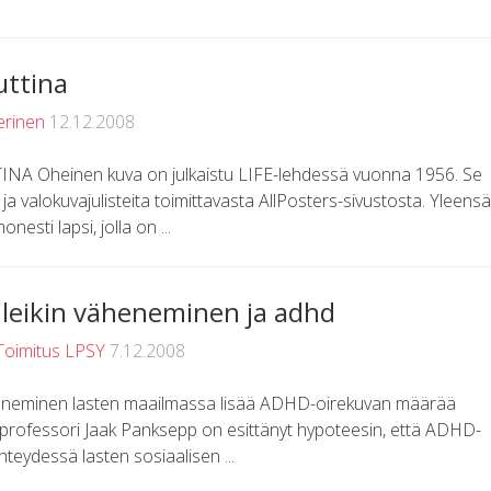
uttina
rinen
12.12.2008
 Oheinen kuva on julkaistu LIFE-lehdessä vuonna 1956. Se
ä ja valokuvajulisteita toimittavasta AllPosters-sivustosta. Yleensä
nesti lapsi, jolla on ...
n leikin väheneminen ja adhd
Toimitus LPSY
7.12.2008
heneminen lasten maailmassa lisää ADHD-oirekuvan määrää
sprofessori Jaak Panksepp on esittänyt hypoteesin, että ADHD-
hteydessä lasten sosiaalisen ...