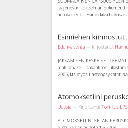
SUOMALAINEN LAPSUUS YLEN ELÄVÄ
laajenevan kokoelman dokumenttifil
tietokoneelta. Esimerkiksi hakusanall
Esimiehen kiinnostutt
Edunvalvonta
— Kirjoittanut
Hannu
JAKSAMISEN KESKEISET TEEMAT E
mallilomake. Lääkäriliiton julkistam
2006, kts myös Lastenpsykiatrit lä
Atomoksetiini perusko
Uutisia
— Kirjoittanut
Toimitus LP
ATOMOKSETIINI KELAN PERUSKORVAU
> Kts KELAn tiedote 1.5.2009