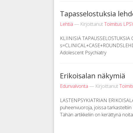
Tapasselostuksia leh
Lehtiä
— Kirjoittanut
Toimitus LPS
KLIINISIÄ TAPAUSSELOSTUKSIA Cli
s=CLINICAL+CASE+ROUNDSLEHDEST
Adolescent Psychiatry
Erikoisalan näkymiä
Edunvalvonta
— Kirjoittanut
Toimi
LASTENPSYKIATRIAN ERIKOISALAN 
puheenvuoroja, joissa tarkasteltiin
Tähän artikkeliin on kerättynä noit