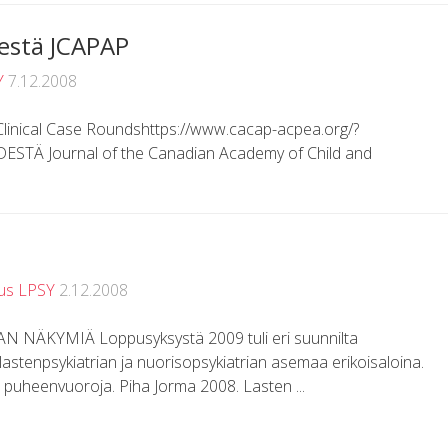
destä JCAPAP
Y
7.12.2008
nical Case Roundshttps://www.cacap-acpea.org/?
Ä Journal of the Canadian Academy of Child and
tus LPSY
2.12.2008
NÄKYMIÄ Loppusyksystä 2009 tuli eri suunnilta
 lastenpsykiatrian ja nuorisopsykiatrian asemaa erikoisaloina.
a puheenvuoroja. Piha Jorma 2008. Lasten ...