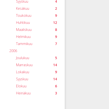
Syyskuu
4
Kesäkuu
2
Toukokuu
9
Huhtikuu
12
Maaliskuu
8
Helmikuu
9
Tammikuu
7
2006
Joulukuu
5
Marraskuu
14
Lokakuu
9
Syyskuu
14
Elokuu
6
Heinäkuu
3