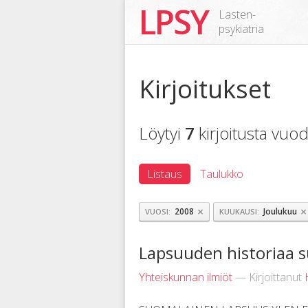
LPSY
Lasten-
psykiatria
Kirjoitukset
Löytyi
7
kirjoitusta vu
Listaus
Taulukko
×
×
2008
Joulukuu
VUOSI
KUUKAUSI
Lapsuuden historiaa 
Yhteiskunnan ilmiöt
— Kirjoittanut