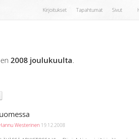
Kirjoitukset
Tapahtumat
Sivut
oden
2008 joulukuulta
.
suomessa
Hannu Westerinen
19.12.2008