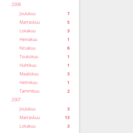
2008
Joulukuu
7
Marraskuu
5
Lokakuu
3
Heinäkuu
1
Kesäkuu
6
Toukokuu
1
Huhtikuu
1
Maaliskuu
3
Helmikuu
1
Tammikuu
2
2007
Joulukuu
3
Marraskuu
13
Lokakuu
3