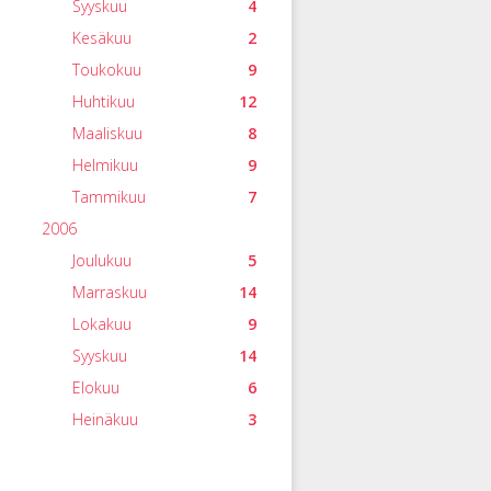
Syyskuu
4
Kesäkuu
2
Toukokuu
9
Huhtikuu
12
Maaliskuu
8
Helmikuu
9
Tammikuu
7
2006
Joulukuu
5
Marraskuu
14
Lokakuu
9
Syyskuu
14
Elokuu
6
Heinäkuu
3