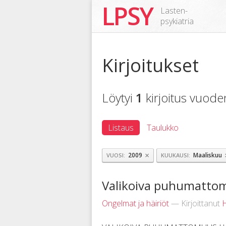
LPSY
Lasten-
psykiatria
Kirjoitukset
Löytyi
1
kirjoitus vuod
Listaus
Taulukko
×
2009
Maaliskuu
VUOSI
KUUKAUSI
Valikoiva puhumatto
Ongelmat ja häiriöt
— Kirjoittanut