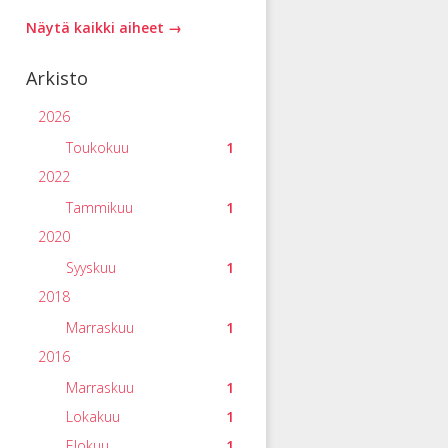
Näytä kaikki aiheet →
Arkisto
2026
Toukokuu
1
2022
Tammikuu
1
2020
Syyskuu
1
2018
Marraskuu
1
2016
Marraskuu
1
Lokakuu
1
Elokuu
1