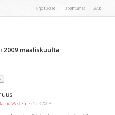
Kirjoitukset
Tapahtumat
Sivut
en
2009 maaliskuulta
.
×
muus
Hannu Westerinen
17.3.2009