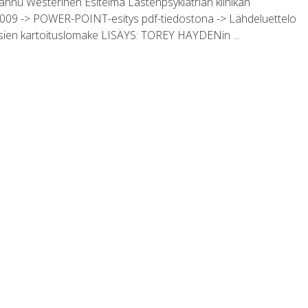
Westerinen Esitelmä Lastenpsykiatrian klinikan
2009 -> POWER-POINT-esitys pdf-tiedostona -> Lähdeluettelo
sien kartoituslomake LISÄYS: TOREY HAYDENin ...