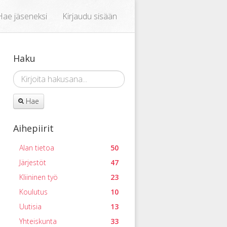
Hae jäseneksi
Kirjaudu sisään
Haku
Hae
Aihepiirit
Alan tietoa
50
Järjestöt
47
Kliininen työ
23
Koulutus
10
Uutisia
13
Yhteiskunta
33