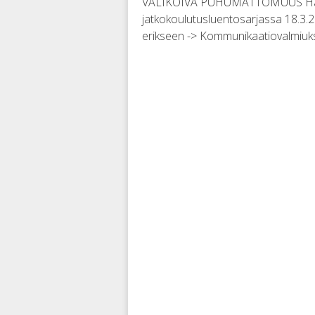
VALIKOIVA PUHUMATTOMUUS Hannu 
jatkokoulutusluentosarjassa 18.3.
erikseen -> Kommunikaatiovalmiuk