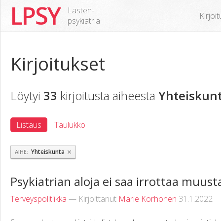
LPSY
Lasten-
Kirjoi
psykiatria
Kirjoitukset
Löytyi
33
kirjoitusta aiheesta
Yhteiskun
Listaus
Taulukko
×
Yhteiskunta
AIHE
Psykiatrian aloja ei saa irrottaa muus
Terveyspolitiikka
— Kirjoittanut
Marie Korhonen
31.1.2022