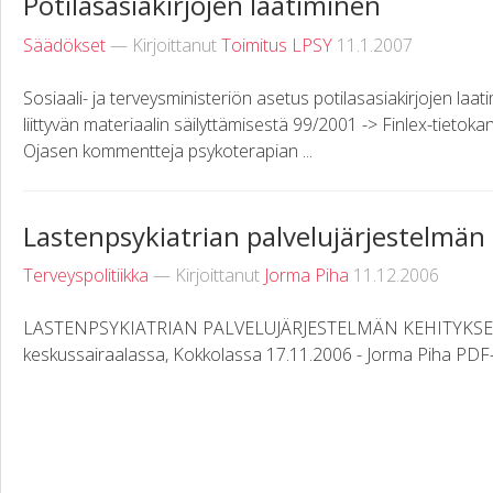
Potilasasiakirjojen laatiminen
Säädökset
— Kirjoittanut
Toimitus LPSY
11.1.2007
Sosiaali- ja terveysministeriön asetus potilasasiakirjojen laa
liittyvän materiaalin säilyttämisestä 99/2001 -> Finlex-tietok
Ojasen kommentteja psykoterapian ...
Lastenpsykiatrian palvelujärjestelmän
Terveyspolitiikka
— Kirjoittanut
Jorma Piha
11.12.2006
LASTENPSYKIATRIAN PALVELUJÄRJESTELMÄN KEHITYKSEST
keskussairaalassa, Kokkolassa 17.11.2006 - Jorma Piha PDF