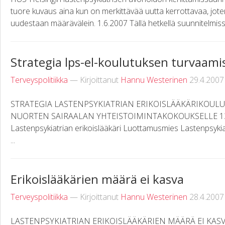
tuore kuvaus aina kun on merkittävää uutta kerrottavaa, joten
uudestaan määrävälein. 1.6.2007 Tällä hetkellä suunnitelmissa
Strategia lps-el-koulutuksen turvaami
Terveyspolitiikka
— Kirjoittanut
Hannu Westerinen
29.4.2007
STRATEGIA LASTENPSYKIATRIAN ERIKOISLÄÄKÄRIKOULU
NUORTEN SAIRAALAN YHTEISTOIMINTAKOKOUKSELLE 13.1
Lastenpsykiatrian erikoislääkäri Luottamusmies Lastenpsykiatr
...
Erikoislääkärien määrä ei kasva
Terveyspolitiikka
— Kirjoittanut
Hannu Westerinen
28.4.2007
LASTENPSYKIATRIAN ERIKOISLÄÄKÄRIEN MÄÄRÄ EI KASVA