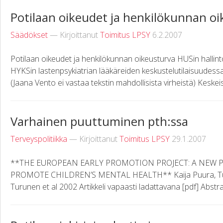
Potilaan oikeudet ja henkilökunnan o
Säädökset
— Kirjoittanut
Toimitus LPSY
6.2.2007
Potilaan oikeudet ja henkilökunnan oikeusturva HUSin hallin
HYKSin lastenpsykiatrian lääkäreiden keskustelutilaisuudess
(Jaana Vento ei vastaa tekstin mahdollisista virheistä) Keskeise
Varhainen puuttuminen pth:ssa
Terveyspolitiikka
— Kirjoittanut
Toimitus LPSY
29.1.2007
**THE EUROPEAN EARLY PROMOTION PROJECT: A NEW P
PROMOTE CHILDREN’S MENTAL HEALTH** Kaija Puura, Tu
Turunen et al 2002 Artikkeli vapaasti ladattavana [pdf] Abstrak