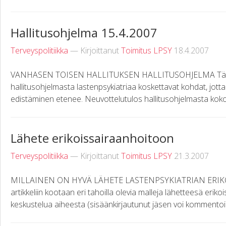
Hallitusohjelma 15.4.2007
Terveyspolitiikka
— Kirjoittanut
Toimitus LPSY
18.4.2007
VANHASEN TOISEN HALLITUKSEN HALLITUSOHJELMA Tähän 
hallitusohjelmasta lastenpsykiatriaa koskettavat kohdat, jott
edistäminen etenee. Neuvottelutulos hallitusohjelmasta kok
Lähete erikoissairaanhoitoon
Terveyspolitiikka
— Kirjoittanut
Toimitus LPSY
21.3.2007
MILLAINEN ON HYVÄ LÄHETE LASTENPSYKIATRIAN ERI
artikkeliin kootaan eri tahoilla olevia malleja lähetteesä eri
keskustelua aiheesta (sisäänkirjautunut jäsen voi kommentoid