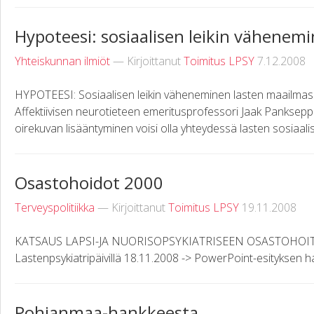
Hypoteesi: sosiaalisen leikin vähenem
Yhteiskunnan ilmiöt
— Kirjoittanut
Toimitus LPSY
7.12.2008
HYPOTEESI: Sosiaalisen leikin väheneminen lasten maailma
Affektiivisen neurotieteen emeritusprofessori Jaak Panksepp
oirekuvan lisääntyminen voisi olla yhteydessä lasten sosiaalise
Osastohoidot 2000
Terveyspolitiikka
— Kirjoittanut
Toimitus LPSY
19.11.2008
KATSAUS LAPSI-JA NUORISOPSYKIATRISEEN OSASTOHOITOO
Lastenpsykiatripäivillä 18.11.2008 -> PowerPoint-esityksen 
Pohjanmaa-hankkeesta