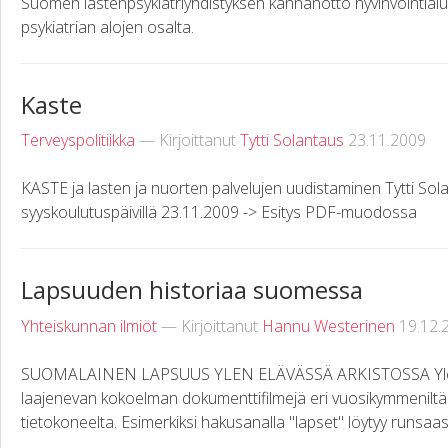
Suomen lastenpsykiatriyhdistyksen kannanotto hyvinvointial
psykiatrian alojen osalta.
Kaste
Terveyspolitiikka
— Kirjoittanut
Tytti Solantaus
23.11.2009
KASTE ja lasten ja nuorten palvelujen uudistaminen Tytti Sola
syyskoulutuspäivillä 23.11.2009 -> Esitys PDF-muodossa
Lapsuuden historiaa suomessa
Yhteiskunnan ilmiöt
— Kirjoittanut
Hannu Westerinen
19.12.
SUOMALAINEN LAPSUUS YLEN ELÄVÄSSÄ ARKISTOSSA Ylen Elä
laajenevan kokoelman dokumenttifilmejä eri vuosikymmeniltä.
tietokoneelta. Esimerkiksi hakusanalla "lapset" löytyy runsaasti