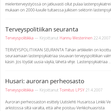
mielenterveystyössä on jatkuvasti ollut pulaa lastenpsykiatrei
mukaan on 2000-luvulle tultaessa julkisen sektorin lastenpsykia
Terveyspolitiikan seuranta
Terveyspolitiikka
— Kirjoittanut
Hannu Westerinen
22.4.2007
TERVEYSPOLITIIKAN SEURANTA Tähän artikkeliin on koottu li
seuraamaan lastenpsykiatriaa sivuavan terveyspolitiikan valmi
käsin. Jos löydät uusia väyliä, lähetä vihje. Lastenpsykiatriaa ...
Husari: auroran perheosasto
Terveyspolitiikka
— Kirjoittanut
Toimitus LPSY
21.4.2007
Auroran perheosaston esittely Uutislehti Husarissa Linkki Ver
arkistossa siltä varalta, että aihe poistuu Verkkohuasrista.