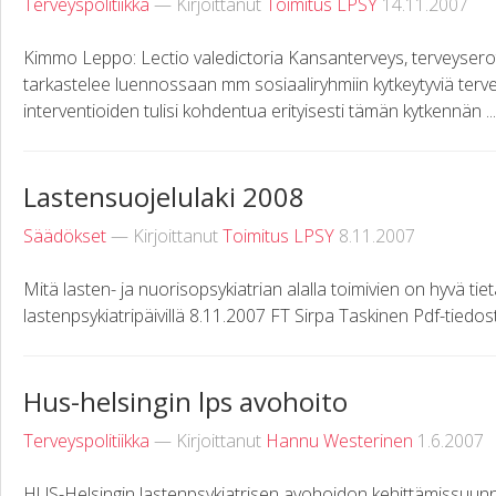
Terveyspolitiikka
— Kirjoittanut
Toimitus LPSY
14.11.2007
Kimmo Leppo: Lectio valedictoria Kansanterveys, terveyserot
tarkastelee luennossaan mm sosiaaliryhmiin kytkeytyviä tervey
interventioiden tulisi kohdentua erityisesti tämän kytkennän ...
Lastensuojelulaki 2008
Säädökset
— Kirjoittanut
Toimitus LPSY
8.11.2007
Mitä lasten- ja nuorisopsykiatrian alalla toimivien on hyvä tie
lastenpsykiatripäivillä 8.11.2007 FT Sirpa Taskinen Pdf-tiedos
Hus-helsingin lps avohoito
Terveyspolitiikka
— Kirjoittanut
Hannu Westerinen
1.6.2007
HUS-Helsingin lastenpsykiatrisen avohoidon kehittämissuunnit