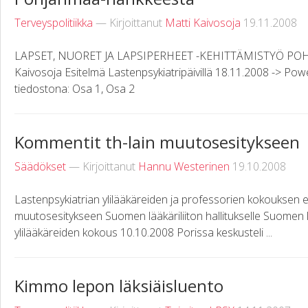
Terveyspolitiikka
— Kirjoittanut
Matti Kaivosoja
19.11.2008
LAPSET, NUORET JA LAPSIPERHEET -KEHITTÄMISTYÖ PO
Kaivosoja Esitelmä Lastenpsykiatripäivillä 18.11.2008 -> Po
tiedostona: Osa 1, Osa 2
Kommentit th-lain muutosesitykseen
Säädökset
— Kirjoittanut
Hannu Westerinen
19.10.2008
Lastenpsykiatrian ylilääkäreiden ja professorien kokouksen
muutosesitykseen Suomen lääkäriliiton hallitukselle Suomen 
ylilääkäreiden kokous 10.10.2008 Porissa keskusteli ...
Kimmo lepon läksiäisluento