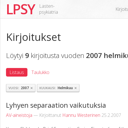
LPSY
Lasten-
Kirjoi
psykiatria
Kirjoitukset
Löytyi
9
kirjoitusta vuoden
2007 helmik
Listaus
Taulukko
×
×
2007
Helmikuu
VUOSI
KUUKAUSI
Lyhyen separaation vaikutuksia
AV-aineistoja
— Kirjoittanut
Hannu Westerinen
25.2.2007