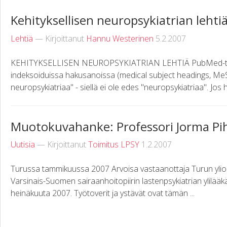
Kehityksellisen neuropsykiatrian lehti
Lehtiä
— Kirjoittanut
Hannu Westerinen
5.2.2007
KEHITYKSELLISEN NEUROPSYKIATRIAN LEHTIÄ PubMed-t
indeksoiduissa hakusanoissa (medical subject headings, MeSH)
neuropsykiatriaa" - siellä ei ole edes "neuropsykiatriaa". Jos h
Muotokuvahanke: Professori Jorma Pi
Uutisia
— Kirjoittanut
Toimitus LPSY
1.2.2007
Turussa tammikuussa 2007 Arvoisa vastaanottaja Turun yliopi
Varsinais-Suomen sairaanhoitopiirin lastenpsykiatrian ylilääk
heinäkuuta 2007. Työtoverit ja ystävät ovat tämän ...