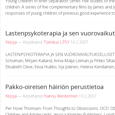
Young Children In Brief Separation Series Five studies of th
children. A series of five complementary films by James and 
responses of young children of previous good experience to 
Lastenpsykoterapia ja sen vuorovaikut
Kirjoja
— Kirjoittanut
Toimitus LPSY
16.2.2007
LASTENPSYKOTERAPIA JA SEN VUOROVAIKUTUKSELLISET U
Schulman, Mirjam Kalland, Anna-Maija Leiman ja Pirkko Siltala.
Elisabeth Cleve, Eeva Huikko, Irja Jokinen, Helena Kemiläinen, 
Pakko-oireisen häiriön perustietoa
Kirjoja
— Kirjoittanut
Hannu Westerinen
10.2.2007
Per Hove Thomsen: From Thoughts to Obsessions. OCD. Obs
Children and Adolescents. Jessica Kingsley Publishers, Lon