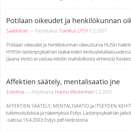
Potilaan oikeudet ja henkilökunnan o
Säädökset
— Kirjoittanut
Toimitus LPSY
6.2.2007
Potilaan oikeudet ja henkilökunnan oikeusturva HUSin hallin
HYKSin lastenpsykiatrian lääkäreiden keskustelutilaisuudess
(Jaana Vento ei vastaa tekstin mahdollisista virheistä) Keskeise
Affektien säätely, mentalisaatio jne
Esitelmiä
— Kirjoittanut
Hannu Westerinen
5.2.2007
AFFEKTIEN SÄÄTELY, MENTALISAATIO ja ITSEYDEN KEHITYS
tutkimustuloksia ja näkemyksiä Esitys Lastenpsykiatrian jatk
-salissa 16.4.2003 Esitys pdf-tiedostona