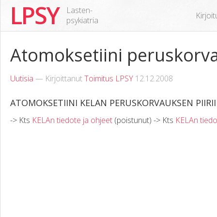
LPSY
Lasten-
Kirjoi
psykiatria
Atomoksetiini peruskorva
Uutisia
— Kirjoittanut
Toimitus LPSY
12.12.2008
ATOMOKSETIINI KELAN PERUSKORVAUKSEN PIIRI
-> Kts
KELAn tiedote ja ohjeet
(poistunut) -> Kts
KELAn tiedo