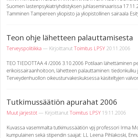
Suomen lastenpsykiatriyhdistyksen juhlaseminaarissa 17.11.20
Tamminen Tampereen yliopisto ja yliopistollinen sairaala Esi
Teon ohje lähetteen palauttamisesta
Terveyspolitiikka
— Kirjoittanut
Toimitus LPSY
20.11.2006
TEO TIEDOTTAA 4 /2006 3.10.2006 Potilaan lähettäminen p
erikoissairaanhoitoon, lähetteen palauttaminen: tiedonkulku 
Terveydenhuollon oikeusturvakeskuksessa käsiteltyjen valvon
Tutkimussäätiön apurahat 2006
Muut järjestöt
— Kirjoittanut
Toimitus LPSY
19.11.2006
Kuvassa vasemmalta tutkimussäätiön vpj professori Irma Moil
kumpulainen sekä stipendin saajat: LL Leena Pihlakoski, Ennu