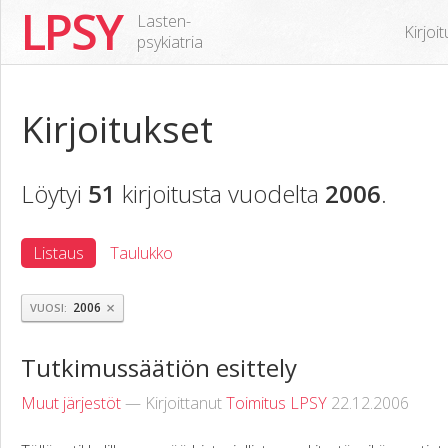
LPSY
Lasten-
Kirjoi
psykiatria
Kirjoitukset
Löytyi
51
kirjoitusta vuodelta
2006
.
Listaus
Taulukko
×
2006
VUOSI
Tutkimussäätiön esittely
Muut järjestöt
— Kirjoittanut
Toimitus LPSY
22.12.2006