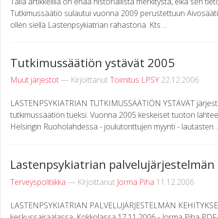
Tällä artikkelilla on enää historiallista merkitystä, eikä sen tiet
Tutkimussäätiö sulautui vuonna 2009 perustettuun Aivosäät
ollen siellä Lastenpsykiatrian rahastona. Kts ...
Tutkimussäätiön ystävät 2005
Muut järjestöt
— Kirjoittanut
Toimitus LPSY
22.12.2006
LASTENPSYKIATRIAN TUTKIMUSSÄÄTIÖN YSTÄVÄT järjestää 
tutkimussäätiön tueksi. Vuonna 2005 keskeiset tuoton lähteet
Helsingin Ruoholahdessa - joulutonttujen myynti - lautasten ..
Lastenpsykiatrian palvelujärjestelmän
Terveyspolitiikka
— Kirjoittanut
Jorma Piha
11.12.2006
LASTENPSYKIATRIAN PALVELUJÄRJESTELMÄN KEHITYKSEST
keskussairaalassa, Kokkolassa 17.11.2006 - Jorma Piha PDF