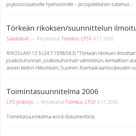
psykososiaaliselle hyvinvoinnille – prospektiivinen tutkimus ...
Törkeän rikoksen/suunnittelun ilmoitu
Säädökset
— Kirjoittanut
Toimitus LPSY
4.11.2006
RIKOSLAKI 10 § (24.7.1998/563) "Törkeän rikoksen ilmoittama
joukkotuhonnan, joukkotuhonnan valmistelun, kemiallisen ase
aseen kiellon rikkomisen, Suomen itsemääräämisoikeuden vaa
Toimintasuunnitelma 2006
LPS-yhdistys
— Kirjoittanut
Toimitus LPSY
4.11.2006
Toimintasuunnitelma word-dokumenttinä.