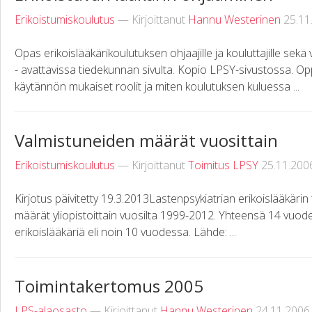
Erikoistumiskoulutus
— Kirjoittanut
Hannu Westerinen
25.11
Opas erikoislääkärikoulutuksen ohjaajille ja kouluttajille sekä 
- avattavissa tiedekunnan sivulta. Kopio LPSY-sivustossa. 
käytännön mukaiset roolit ja miten koulutuksen kuluessa ...
Valmistuneiden määrät vuosittain
Erikoistumiskoulutus
— Kirjoittanut
Toimitus LPSY
25.11.200
Kirjotus päivitetty 19.3.2013Lastenpsykiatrian erikoislääkärin
määrät yliopistoittain vuosilta 1999-2012. Yhteensä 14 vuod
erikoislääkäriä eli noin 10 vuodessa. Lähde: ...
Toimintakertomus 2005
LPS-alaosasto
— Kirjoittanut
Hannu Westerinen
24.11.2006