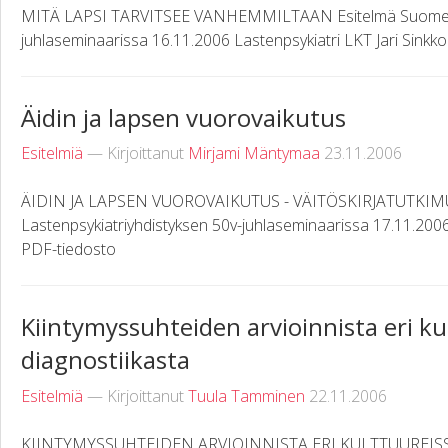
MITÄ LAPSI TARVITSEE VANHEMMILTAAN Esitelmä Suomen L
juhlaseminaarissa 16.11.2006 Lastenpsykiatri LKT Jari Sink
Äidin ja lapsen vuorovaikutus
Esitelmiä
— Kirjoittanut
Mirjami Mäntymaa
23.11.2006
ÄIDIN JA LAPSEN VUOROVAIKUTUS - VÄITÖSKIRJATUTKIM
Lastenpsykiatriyhdistyksen 50v-juhlaseminaarissa 17.11.200
PDF-tiedosto
Kiintymyssuhteiden arvioinnista eri ku
diagnostiikasta
Esitelmiä
— Kirjoittanut
Tuula Tamminen
22.11.2006
KIINTYMYSSUHTEIDEN ARVIOINNISTA ERI KULTTUUREISSA