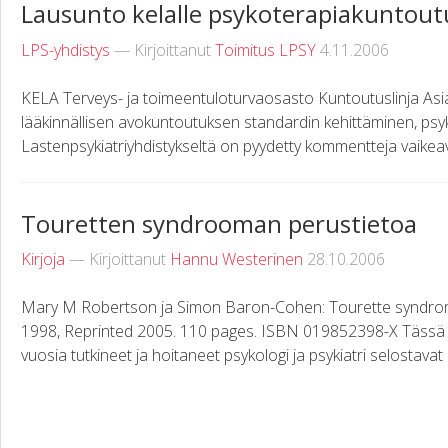
Lausunto kelalle psykoterapiakuntout
LPS-yhdistys
— Kirjoittanut
Toimitus LPSY
4.11.2006
KELA Terveys- ja toimeentuloturvaosasto Kuntoutuslinja Asi
lääkinnällisen avokuntoutuksen standardin kehittäminen, p
Lastenpsykiatriyhdistykseltä on pyydetty kommentteja vaikea
Touretten syndrooman perustietoa
Kirjoja
— Kirjoittanut
Hannu Westerinen
28.10.2006
Mary M Robertson ja Simon Baron-Cohen: Tourette syndrome 
1998, Reprinted 2005. 110 pages. ISBN 019852398-X Tässä 
vuosia tutkineet ja hoitaneet psykologi ja psykiatri selostavat .