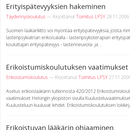
Erityispätevyyksien hakeminen
Täydennyskoulutus
— Kirjoittanut
Toimitus LPSY
28.11.2006
Suomen lääkäriliitto voi myöntää erityispätevyyksiä, joista m
lastenpsykiatrian erikoisalalla - lastenpsykoterapian erityisp
kouluttajan erityispätevyys - lastenneuvola- ja ...
Erikoistumiskoulutuksen vaatimukset
Erikoistumiskoulutus
— Kirjoittanut
Toimitus LPSY
27.11.200
Asetus erikoislääkärin tutkinnosta 420/2012 Erikoistumiskoul
vaatimukset Helsingin yliopiston sivulla.Kuulusteluvaatimukset 
Kuulusteluun kuuluvat lehdet. Erikoistumiskoulutuksen lokikirja
Erikoistuvan lääkärin ohjaaminen