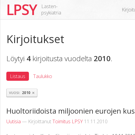
LPSY
Lasten-
Kirjoi
psykiatria
Kirjoitukset
Löytyi
4
kirjoitusta vuodelta
2010
.
Listaus
Taulukko
×
2010
VUOSI
Huoltoriidoista miljoonien eurojen ku
Uutisia
— Kirjoittanut
Toimitus LPSY
11.11.2010