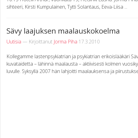
sihteeri, Kirsti Kumpulainen, Tytti Solantaus, Eeva-Liisa ...
Sävy laajuksen maalauskokoelma
Uutisia
— Kirjoittanut
Jorma Piha
17.3.2010
Kollegamme lastenpsykiatrian ja psykiatrian erikoislääkäri Säv
kuvataidetta – lähinnä maalausta – aktiivisesti kolmen vuos
luvulle. Syksyllä 2007 hän lahjoitti maalauksensa ja piirustukse