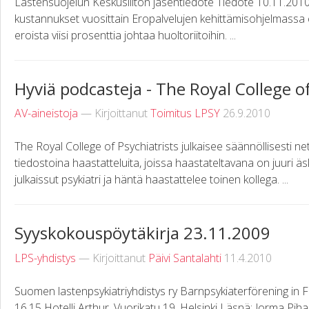
Lastensuojelun Keskusliiton jäsentiedote Tiedote 10.11.2010
kustannukset vuosittain Eropalvelujen kehittämisohjelmassa
eroista viisi prosenttia johtaa huoltoriitoihin. ...
Hyviä podcasteja - The Royal College of
AV-aineistoja
— Kirjoittanut
Toimitus LPSY
26.9.2010
The Royal College of Psychiatrists julkaisee säännöllisesti net
tiedostoina haastatteluita, joissa haastateltavana on juuri äsk
julkaissut psykiatri ja häntä haastattelee toinen kollega. ...
Syyskokouspöytäkirja 23.11.2009
LPS-yhdistys
— Kirjoittanut
Päivi Santalahti
11.4.2010
Suomen lastenpsykiatriyhdistys ry Barnpsykiaterförening in F
16.15 Hotelli Arthur, Vuorikatu 19, Helsinki Läsnä: Jorma Piha