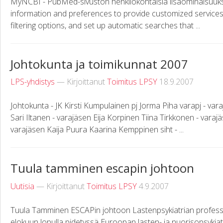
MyNCBI - PubMed-sivuston henkilökohtaisia lisäominaisuuksi
information and preferences to provide customized services.
filtering options, and set up automatic searches that ...
Johtokunta ja toimikunnat 2007
LPS-yhdistys
— Kirjoittanut
Toimitus LPSY
18.9.2007
Johtokunta - JK Kirsti Kumpulainen pj Jorma Piha varapj - var
Sari Iltanen - varajäsen Eija Korpinen Tiina Tirkkonen - varaj
varajäsen Kaija Puura Kaarina Kemppinen siht - ...
Tuula tamminen escapin johtoon
Uutisia
— Kirjoittanut
Toimitus LPSY
4.9.2007
Tuula Tamminen ESCAPin johtoon Lastenpsykiatrian professor
elokuun lopulla pidetyssä Euroopan lasten- ja nuorisopsykiat