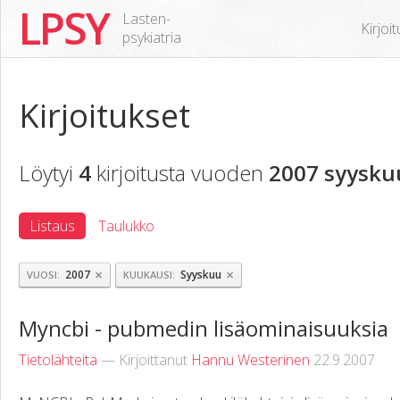
LPSY
Lasten-
Kirjoi
psykiatria
Kirjoitukset
Löytyi
4
kirjoitusta vuoden
2007 syysku
Listaus
Taulukko
×
×
2007
Syyskuu
VUOSI
KUUKAUSI
Myncbi - pubmedin lisäominaisuuksia
Tietolähteitä
— Kirjoittanut
Hannu Westerinen
22.9.2007