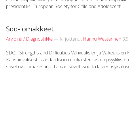
presidentiksi. European Society for Child and Adolescent ...
Sdq-lomakkeet
Arviointi / Diagnostiikka
— Kirjoittanut
Hannu Westerinen
3.9
SDQ - Strengths and Difficulties Vahvuuksien ja Vaikeuksien
Kansainvälisesti standardisoitu eri ikäisten lasten psyykkisten
soveltuva lomakesarja. Tämän soveltuvuutta lastenpsykiatrisen