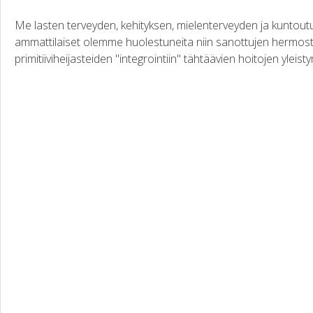
Me lasten terveyden, kehityksen, mielenterveyden ja kuntout
ammattilaiset olemme huolestuneita niin sanottujen hermo
primitiiviheijasteiden "integrointiin" tähtäävien hoitojen yleistym