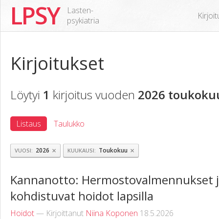
LPSY
Lasten-
Kirjoi
psykiatria
Kirjoitukset
Löytyi
1
kirjoitus vuoden
2026 toukoku
Listaus
Taulukko
×
×
2026
Toukokuu
VUOSI
KUUKAUSI
Kannanotto: Hermostovalmennukset ja p
kohdistuvat hoidot lapsilla
Hoidot
— Kirjoittanut
Niina Koponen
18.5.2026