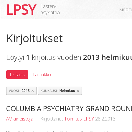
LPSY
Lasten-
Kirjoi
psykiatria
Kirjoitukset
Löytyi
1
kirjoitus vuoden
2013 helmiku
Listaus
Taulukko
×
×
2013
Helmikuu
VUOSI
KUUKAUSI
COLUMBIA PSYCHIATRY GRAND ROUN
AV-aineistoja
— Kirjoittanut
Toimitus LPSY
28.2.2013