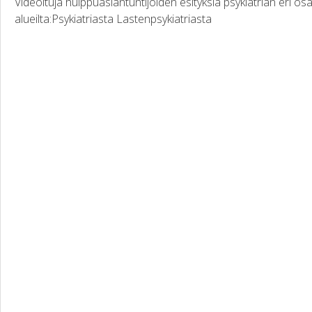
Videoituja huippuasiantuntijoiden esityksiä psykiatrian eri osa
alueilta:Psykiatriasta Lastenpsykiatriasta