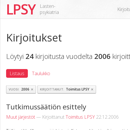
LPSY
Lasten-
Kirjoi
psykiatria
Kirjoitukset
Löytyi
24
kirjoitusta vuodelta
2006
kirjoi
Listaus
Taulukko
×
×
2006
Toimitus LPSY
VUOSI
KIRJOITTANUT
Tutkimussäätiön esittely
Muut järjestöt
— Kirjoittanut
Toimitus LPSY
22.12.2006