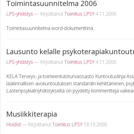
Toimintasuunnitelma 2006
LPS-yhdistys
— Kirjoittanut
Toimitus LPSY
4.11.2006
Toimintasuunnitelma word-dokumenttinä.
Lausunto kelalle psykoterapiakuntout
LPS-yhdistys
— Kirjoittanut
Toimitus LPSY
4.11.2006
KELA Terveys- ja toimeentuloturvaosasto Kuntoutuslinja Asi
lääkinnällisen avokuntoutuksen standardin kehittäminen, p
Lastenpsykiatriyhdistykseltä on pyydetty kommentteja vaikea
Musiikkiterapia
Hoidot
— Kirjoittanut
Toimitus LPSY
18.10.2006