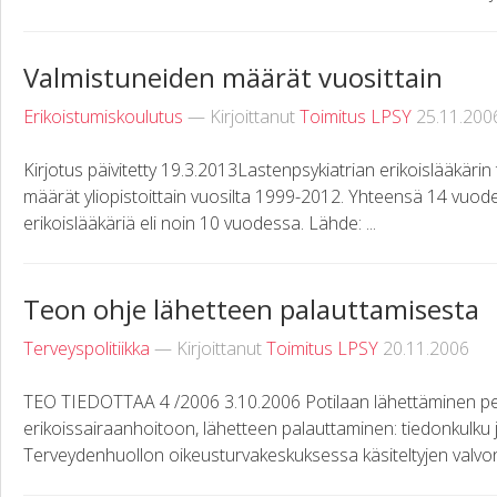
Valmistuneiden määrät vuosittain
Erikoistumiskoulutus
— Kirjoittanut
Toimitus LPSY
25.11.200
Kirjotus päivitetty 19.3.2013Lastenpsykiatrian erikoislääkärin
määrät yliopistoittain vuosilta 1999-2012. Yhteensä 14 vuod
erikoislääkäriä eli noin 10 vuodessa. Lähde: ...
Teon ohje lähetteen palauttamisesta
Terveyspolitiikka
— Kirjoittanut
Toimitus LPSY
20.11.2006
TEO TIEDOTTAA 4 /2006 3.10.2006 Potilaan lähettäminen p
erikoissairaanhoitoon, lähetteen palauttaminen: tiedonkulku 
Terveydenhuollon oikeusturvakeskuksessa käsiteltyjen valvon