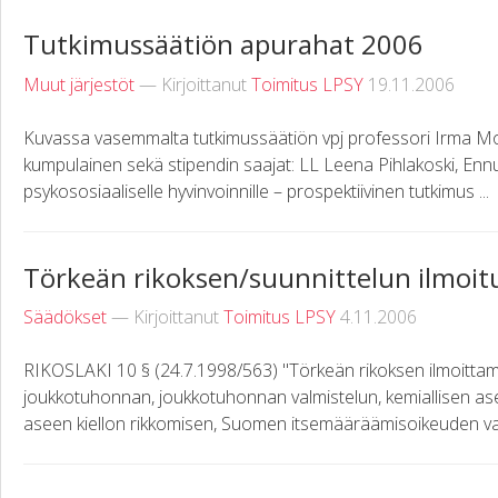
Tutkimussäätiön apurahat 2006
Muut järjestöt
— Kirjoittanut
Toimitus LPSY
19.11.2006
Kuvassa vasemmalta tutkimussäätiön vpj professori Irma Moil
kumpulainen sekä stipendin saajat: LL Leena Pihlakoski, Ennu
psykososiaaliselle hyvinvoinnille – prospektiivinen tutkimus ...
Törkeän rikoksen/suunnittelun ilmoitu
Säädökset
— Kirjoittanut
Toimitus LPSY
4.11.2006
RIKOSLAKI 10 § (24.7.1998/563) "Törkeän rikoksen ilmoittama
joukkotuhonnan, joukkotuhonnan valmistelun, kemiallisen ase
aseen kiellon rikkomisen, Suomen itsemääräämisoikeuden vaa