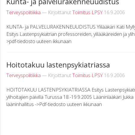
Kunta- ja palvelurakenneuudistus
Terveyspolitiikka
— Kirjoittanut
Toimitus LPSY
16.9.2006
KUNTA- ja PALVELURAKENNEUUDISTUS Ylilääkäri Kati Myllymäk
Esitys Lastenpsykiatrian professoreiden, ylilääkäreiden ja ylih
>pdf-tiedosto uuteen ikkunaan
Hoitotakuu lastenpsykiatriassa
Terveyspolitiikka
— Kirjoittanut
Toimitus LPSY
16.9.2006
HOITOTAKUU LASTENPSYKIATRIASSA Esitys Lastenpsykiatrian
ylihoitajien päivillä Turussa 18.-19.9.2005 Lääninlääkäri Ju
lääninhallitus ->Pdf-tiedosto uuteen ikkunaan