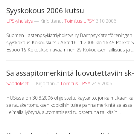
Syyskokous 2006 kutsu
LPS-yhdistys
— Kirjoittanut
Toimitus LPSY
3.10.2006
Suomen Lastenpsykiatriyhdistys ry Barnpsykiaterföreningen 
syyskokous Kokouskutsu Aika: 16.11.2006 klo 16.45 Paikka: Se
Espoo 1§ Kokouksen avaaminen 2§ Kokouksen laillisuus ja ...
Salassapitomerkintä luovutettaviin sk
Säädökset
— Kirjoittanut
Toimitus LPSY
24.9.2006
HUSissa on 30.8.2006 ohjeistettu käytäntö, jonka mukaan kaik
sairauskertomuksen kopioihin tulee panna merkintä salassa p
Leimalla lyötynä, automattisesti tulostettuna tai käsin ...