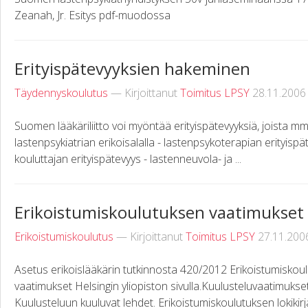
Zeanah, Jr. Esitys pdf-muodossa
Erityispätevyyksien hakeminen
Täydennyskoulutus
— Kirjoittanut
Toimitus LPSY
28.11.2006
Suomen lääkäriliitto voi myöntää erityispätevyyksiä, joista m
lastenpsykiatrian erikoisalalla - lastenpsykoterapian erityisp
kouluttajan erityispätevyys - lastenneuvola- ja ...
Erikoistumiskoulutuksen vaatimukset
Erikoistumiskoulutus
— Kirjoittanut
Toimitus LPSY
27.11.200
Asetus erikoislääkärin tutkinnosta 420/2012 Erikoistumiskoul
vaatimukset Helsingin yliopiston sivulla.Kuulusteluvaatimukset 
Kuulusteluun kuuluvat lehdet. Erikoistumiskoulutuksen lokikirja