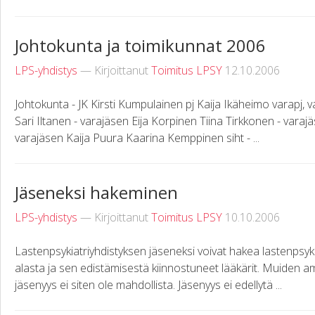
Johtokunta ja toimikunnat 2006
LPS-yhdistys
— Kirjoittanut
Toimitus LPSY
12.10.2006
Johtokunta - JK Kirsti Kumpulainen pj Kaija Ikäheimo varapj, va
Sari Iltanen - varajäsen Eija Korpinen Tiina Tirkkonen - varaj
varajäsen Kaija Puura Kaarina Kemppinen siht - ...
Jäseneksi hakeminen
LPS-yhdistys
— Kirjoittanut
Toimitus LPSY
10.10.2006
Lastenpsykiatriyhdistyksen jäseneksi voivat hakea lastenpsykiat
alasta ja sen edistämisestä kiinnostuneet lääkärit. Muiden am
jäsenyys ei siten ole mahdollista. Jäsenyys ei edellytä ...