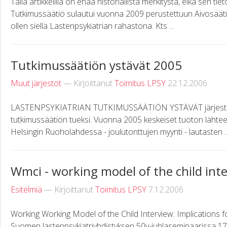
Tällä artikkelilla on enää historiallista merkitystä, eikä sen tiet
Tutkimussäätiö sulautui vuonna 2009 perustettuun Aivosäät
ollen siellä Lastenpsykiatrian rahastona. Kts ...
Tutkimussäätiön ystävät 2005
Muut järjestöt
— Kirjoittanut
Toimitus LPSY
22.12.2006
LASTENPSYKIATRIAN TUTKIMUSSÄÄTIÖN YSTÄVÄT järjestää 
tutkimussäätiön tueksi. Vuonna 2005 keskeiset tuoton lähteet
Helsingin Ruoholahdessa - joulutonttujen myynti - lautasten ..
Wmci - working model of the child int
Esitelmiä
— Kirjoittanut
Toimitus LPSY
7.12.2006
Working Working Model of the Child Interview: Implications 
Suomen lastenpsykiatriyhdistyksen 50v-juhlaseminaarissa 17