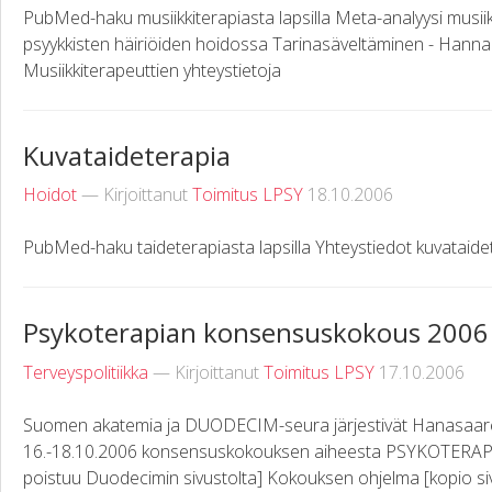
PubMed-haku musiikkiterapiasta lapsilla Meta-analyysi musiik
psyykkisten häiriöiden hoidossa Tarinasäveltäminen - Han
Musiikkiterapeuttien yhteystietoja
Kuvataideterapia
Hoidot
— Kirjoittanut
Toimitus LPSY
18.10.2006
PubMed-haku taideterapiasta lapsilla Yhteystiedot kuvataide
Psykoterapian konsensuskokous 2006
Terveyspolitiikka
— Kirjoittanut
Toimitus LPSY
17.10.2006
Suomen akatemia ja DUODECIM-seura järjestivät Hanasaare
16.-18.10.2006 konsensuskokouksen aiheesta PSYKOTERAPIA [
poistuu Duodecimin sivustolta] Kokouksen ohjelma [kopio sivus