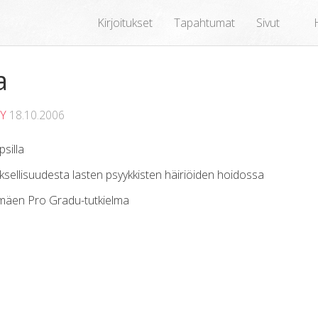
Kirjoitukset
Tapahtumat
Sivut
a
SY
18.10.2006
psilla
ksellisuudesta lasten psyykkisten häiriöiden hoidossa
äen Pro Gradu-tutkielma