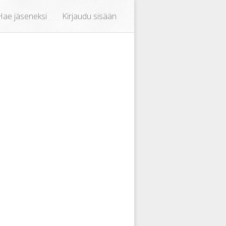
Hae jäseneksi
Kirjaudu sisään