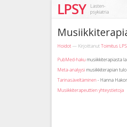
LPSY
Lasten-
psykiatria
Musiikkiterapi
Hoidot
— Kirjoittanut
Toimitus LP
PubMed-haku
musiikkiterapiasta la
Meta-analyysi
musiikkiterapian tulo
Tarinasäveltäminen
- Hanna Hakom
Musiikkiterapeuttien yhteystietoja