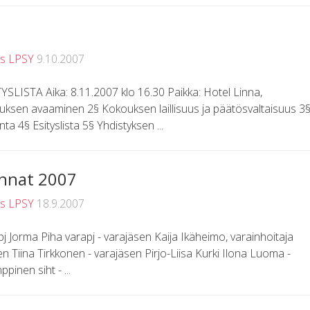
us LPSY
9.10.2007
LISTA Aika: 8.11.2007 klo 16.30 Paikka: Hotel Linna,
ouksen avaaminen 2§ Kokouksen laillisuus ja päätösvaltaisuus 3
ta 4§ Esityslista 5§ Yhdistyksen ...
unnat 2007
us LPSY
18.9.2007
pj Jorma Piha varapj - varajäsen Kaija Ikäheimo, varainhoitaja
en Tiina Tirkkonen - varajäsen Pirjo-Liisa Kurki Ilona Luoma -
inen siht - ...