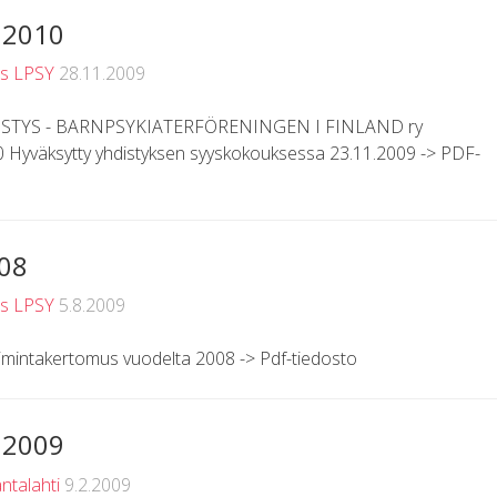
 2010
us LPSY
28.11.2009
TYS - BARNPSYKIATERFÖRENINGEN I FINLAND ry
0 Hyväksytty yhdistyksen syyskokouksessa 23.11.2009 -> PDF-
08
us LPSY
5.8.2009
imintakertomus vuodelta 2008 -> Pdf-tiedosto
 2009
antalahti
9.2.2009