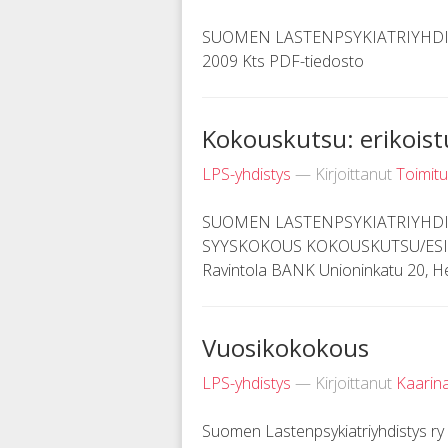
SUOMEN LASTENPSYKIATRIYHDI
2009 Kts PDF-tiedosto
Kokouskutsu: erikoist
LPS-yhdistys
— Kirjoittanut
Toimit
SUOMEN LASTENPSYKIATRIYHDIS
SYYSKOKOUS KOKOUSKUTSU/ESITYSL
Ravintola BANK Unioninkatu 20, Hel
Vuosikokokous
LPS-yhdistys
— Kirjoittanut
Kaarin
Suomen Lastenpsykiatriyhdistys ry