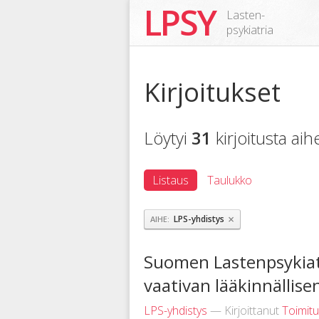
LPSY
Lasten-
psykiatria
Kirjoitukset
Löytyi
31
kirjoitusta ai
Listaus
Taulukko
×
LPS-yhdistys
AIHE
Suomen Lastenpsykiat
vaativan lääkinnällis
LPS-yhdistys
— Kirjoittanut
Toimit