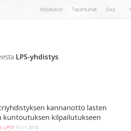
Kirjoitukset
Tapahtumat
Sivut
heesta
LPS-yhdistys
.
riyhdistyksen kannanotto lasten
en kuntoutuksen kilpailutukseen
us LPSY
15.11.2018