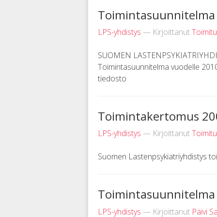
Toimintasuunnitelma
LPS-yhdistys
— Kirjoittanut
Toimit
SUOMEN LASTENPSYKIATRIYHDIS
Toimintasuunnitelma vuodelle 201
tiedosto
Toimintakertomus 20
LPS-yhdistys
— Kirjoittanut
Toimit
Suomen Lastenpsykiatriyhdistys to
Toimintasuunnitelma
LPS-yhdistys
— Kirjoittanut
Päivi S