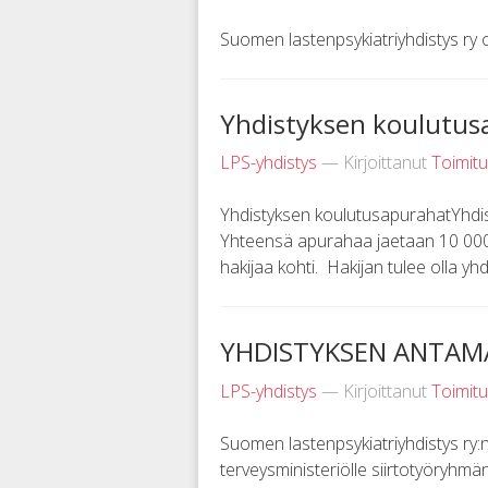
Suomen lastenpsykiatriyhdistys ry 
Yhdistyksen koulutus
LPS-yhdistys
— Kirjoittanut
Toimit
Yhdistyksen koulutusapurahatYhdis
Yhteensä apurahaa jaetaan 10 000
hakijaa kohti. Hakijan tulee olla yh
YHDISTYKSEN ANTAM
LPS-yhdistys
— Kirjoittanut
Toimit
Suomen lastenpsykiatriyhdistys ry:
terveysministeriölle siirtotyöryh