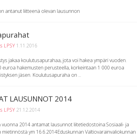
on antanut liitteenä olevan lausunnon
apurahat
us LPSY
1.11.2016
tys jakaa koulutusapurahaa, jota voi hakea ympäri vuoden.
 euroa hakemusten perusteella, korkeintaan 1 000 euroa
distyksen jäsen. Koulutusapuraha on ...
AT LAUSUNNOT 2014
us LPSY
21.12.2014
n vuonna 2014 antamat lausunnot liitetiedostoina:Sosiaali- ja
män mietinnöstä ym 16.6.2014Eduskunnan Valtiovarainvaliokunnan