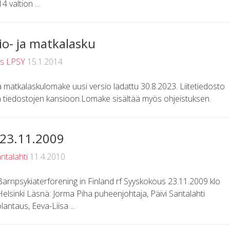
 valtion ...
io- ja matkalasku
us LPSY
15.1.2014
 ja matkalaskulomake uusi versio ladattu 30.8.2023. Liitetiedosto
en tiedostojen kansioon.Lomake sisältää myös ohjeistuksen.
 23.11.2009
antalahti
11.4.2010
Barnpsykiaterförening in Finland rf Syyskokous 23.11.2009 klo
 Helsinki Läsnä: Jorma Piha puheenjohtaja, Päivi Santalahti
lantaus, Eeva-Liisa ...