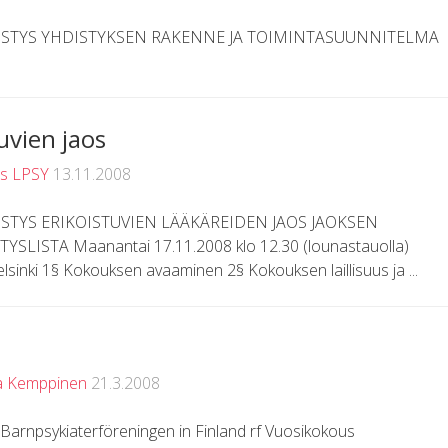
STYS YHDISTYKSEN RAKENNE JA TOIMINTASUUNNITELMA
uvien jaos
us LPSY
13.11.2008
TYS ERIKOISTUVIEN LÄÄKÄREIDEN JAOS JAOKSEN
ISTA Maanantai 17.11.2008 klo 12.30 (lounastauolla)
sinki 1§ Kokouksen avaaminen 2§ Kokouksen laillisuus ja ...
a Kemppinen
21.3.2008
 Barnpsykiaterföreningen in Finland rf Vuosikokous