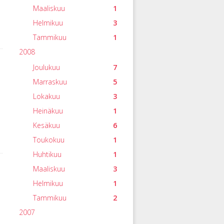
Maaliskuu
1
Helmikuu
3
Tammikuu
1
2008
Joulukuu
7
Marraskuu
5
Lokakuu
3
Heinäkuu
1
Kesäkuu
6
Toukokuu
1
Huhtikuu
1
Maaliskuu
3
Helmikuu
1
Tammikuu
2
2007