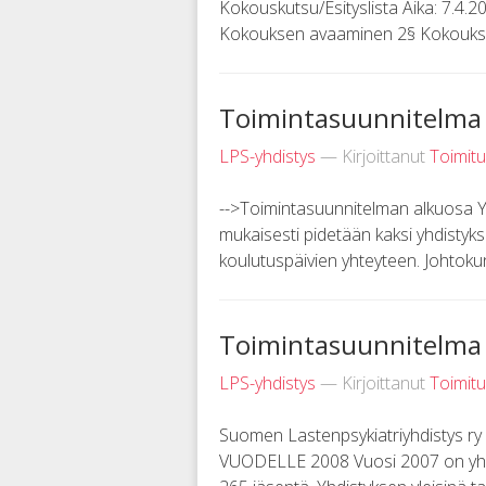
Kokouskutsu/Esityslista Aika: 7.4.20
Kokouksen avaaminen 2§ Kokouksen l
Toimintasuunnitelma 
LPS-yhdistys
— Kirjoittanut
Toimit
-->Toimintasuunnitelman alkuos
mukaisesti pidetään kaksi yhdistyks
koulutuspäivien yhteyteen. Johtoku
Toimintasuunnitelma 
LPS-yhdistys
— Kirjoittanut
Toimit
Suomen Lastenpsykiatriyhdistys 
VUODELLE 2008 Vuosi 2007 on yhdis