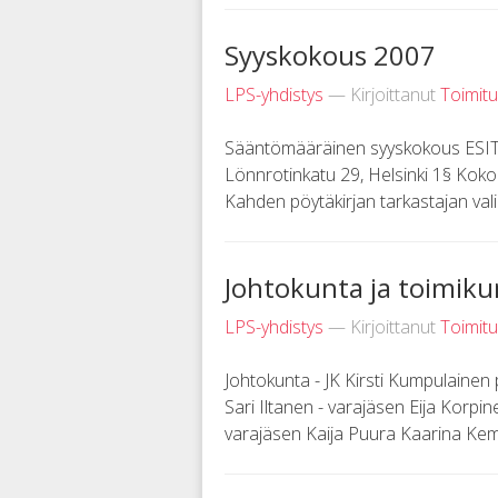
Syyskokous 2007
LPS-yhdistys
— Kirjoittanut
Toimit
Sääntömääräinen syyskokous ESITYS
Lönnrotinkatu 29, Helsinki 1§ Kok
Kahden pöytäkirjan tarkastajan valin
Johtokunta ja toimik
LPS-yhdistys
— Kirjoittanut
Toimit
Johtokunta - JK Kirsti Kumpulainen 
Sari Iltanen - varajäsen Eija Korpin
varajäsen Kaija Puura Kaarina Kempp