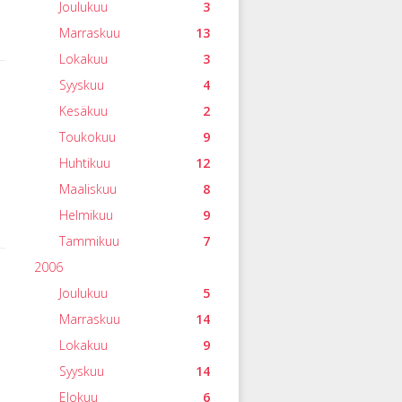
Joulukuu
3
Marraskuu
13
Lokakuu
3
Syyskuu
4
Kesäkuu
2
Toukokuu
9
Huhtikuu
12
Maaliskuu
8
Helmikuu
9
Tammikuu
7
2006
Joulukuu
5
Marraskuu
14
Lokakuu
9
Syyskuu
14
Elokuu
6