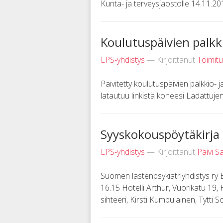
Kunta- ja terveysjaostolle 14.11.2014
Koulutuspäivien palkk
LPS-yhdistys
— Kirjoittanut
Toimit
Päivitetty koulutuspäivien palkkio-
latautuu linkistä koneesi Ladattuj
Syyskokouspöytäkirja
LPS-yhdistys
— Kirjoittanut
Päivi S
Suomen lastenpsykiatriyhdistys ry 
16.15 Hotelli Arthur, Vuorikatu 19,
sihteeri, Kirsti Kumpulainen, Tytti So