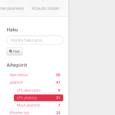
Hae jäseneksi
Kirjaudu sisään
Haku
Hae
Aihepiirit
Alan tietoa
50
Järjestöt
47
LPS-alaosasto
9
LPS-yhdistys
31
Muut järjestöt
7
Kliininen työ
23