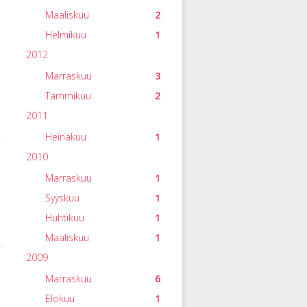
Maaliskuu
2
Helmikuu
1
2012
Marraskuu
3
Tammikuu
2
2011
Heinäkuu
1
2010
Marraskuu
1
Syyskuu
1
Huhtikuu
1
Maaliskuu
1
2009
Marraskuu
6
Elokuu
1