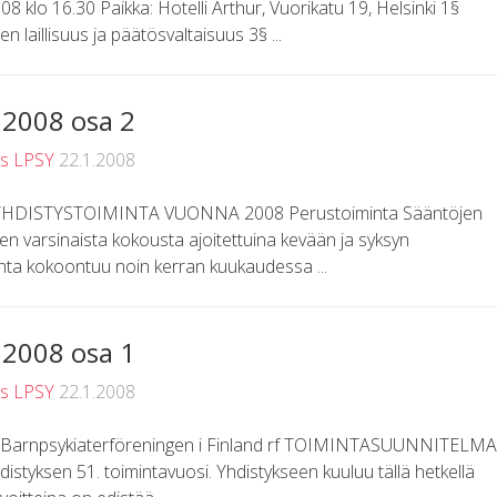
08 klo 16.30 Paikka: Hotelli Arthur, Vuorikatu 19, Helsinki 1§
aillisuus ja päätösvaltaisuus 3§ ...
2008 osa 2
us LPSY
22.1.2008
a YHDISTYSTOIMINTA VUONNA 2008 Perustoiminta Sääntöjen
en varsinaista kokousta ajoitettuina kevään ja syksyn
nta kokoontuu noin kerran kuukaudessa ...
2008 osa 1
us LPSY
22.1.2008
ry Barnpsykiaterföreningen i Finland rf TOIMINTASUUNNITELMA
tyksen 51. toimintavuosi. Yhdistykseen kuuluu tällä hetkellä