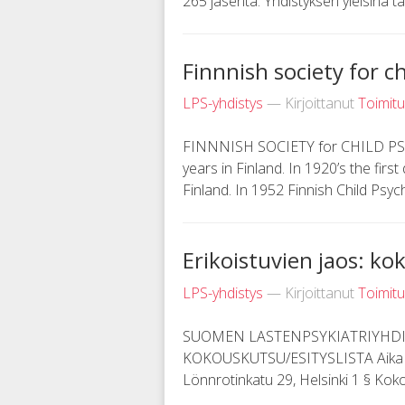
265 jäsentä. Yhdistyksen yleisinä tav
Finnnish society for ch
LPS-yhdistys
— Kirjoittanut
Toimit
FINNNISH SOCIETY for CHILD PSYC
years in Finland. In 1920’s the fir
Finland. In 1952 Finnish Child Psychi
Erikoistuvien jaos: k
LPS-yhdistys
— Kirjoittanut
Toimit
SUOMEN LASTENPSYKIATRIYHDI
KOKOUSKUTSU/ESITYSLISTA Aika Tor
Lönnrotinkatu 29, Helsinki 1 § Koko