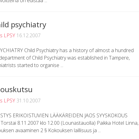
oitteina on edistää ...
ild psychiatry
us LPSY
16.12.2007
HIATRY Child Psychiatry has a history of almost a hundred
st department of Child Psychiatry was established in Tampere,
atrists started to organise ...
okouskutsu
us LPSY
31.10.2007
STYS ERIKOISTUVIEN LÄÄKÄREIDEN JAOS SYYSKOKOUS
stai 8.11.2007 klo 12.00 (Lounastauolla) Paikka Hotel Linna,
uksen avaaminen 2 § Kokouksen laillisuus ja ...