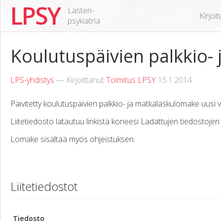
LPSY
Lasten-
Kirjoi
psykiatria
Koulutuspäivien palkkio-
LPS-yhdistys
— Kirjoittanut
Toimitus LPSY
15.1.2014
Päivitetty koulutuspäivien palkkio- ja matkalaskulomake uusi 
Liitetiedosto latautuu linkistä koneesi Ladattujen tiedostoje
Lomake sisältää myös ohjeistuksen.
Liitetiedostot
Tiedosto