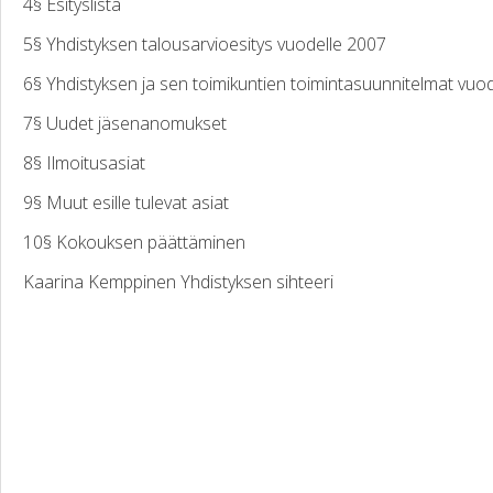
4§ Esityslista
5§ Yhdistyksen talousarvioesitys vuodelle 2007
6§ Yhdistyksen ja sen toimikuntien toimintasuunnitelmat vuo
7§ Uudet jäsenanomukset
8§ Ilmoitusasiat
9§ Muut esille tulevat asiat
10§ Kokouksen päättäminen
Kaarina Kemppinen Yhdistyksen sihteeri