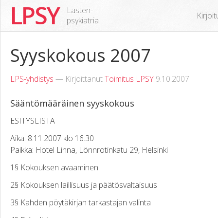
LPSY
Lasten-
Kirjoi
psykiatria
Syyskokous 2007
LPS-yhdistys
— Kirjoittanut
Toimitus LPSY
9.10.2007
Sääntömääräinen syyskokous
ESITYSLISTA
Aika: 8.11.2007 klo 16.30
Paikka: Hotel Linna, Lönnrotinkatu 29, Helsinki
1§ Kokouksen avaaminen
2§ Kokouksen laillisuus ja päätösvaltaisuus
3§ Kahden pöytäkirjan tarkastajan valinta