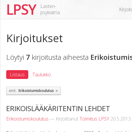
LPSY
Lasten-
Kirjoi
psykiatria
Kirjoitukset
Löytyi
7
kirjoitusta aiheesta
Erikoistumi
Listaus
Taulukko
×
Erikoistumiskoulutus
AIHE
ERIKOISLÄÄKÄRITENTIN LEHDET
Erikoistumiskoulutus
— Kirjoittanut
Toimitus LPSY
20.5.2013