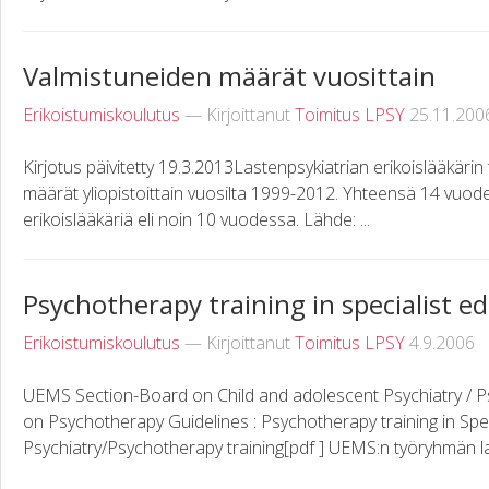
Valmistuneiden määrät vuosittain
Erikoistumiskoulutus
— Kirjoittanut
Toimitus LPSY
25.11.200
Kirjotus päivitetty 19.3.2013Lastenpsykiatrian erikoislääkärin
määrät yliopistoittain vuosilta 1999-2012. Yhteensä 14 vuod
erikoislääkäriä eli noin 10 vuodessa. Lähde: ...
Psychotherapy training in specialist e
Erikoistumiskoulutus
— Kirjoittanut
Toimitus LPSY
4.9.2006
UEMS Section-Board on Child and adolescent Psychiatry / 
on Psychotherapy Guidelines : Psychotherapy training in Spec
Psychiatry/Psychotherapy training[pdf ] UEMS:n työryhmän laa