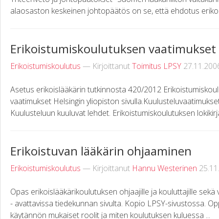
alaosaston keskeinen johtopäätös on se, että ehdotus erikois
Erikoistumiskoulutuksen vaatimukset
Erikoistumiskoulutus
— Kirjoittanut
Toimitus LPSY
27.11.200
Asetus erikoislääkärin tutkinnosta 420/2012 Erikoistumiskoul
vaatimukset Helsingin yliopiston sivulla.Kuulusteluvaatimukset 
Kuulusteluun kuuluvat lehdet. Erikoistumiskoulutuksen lokikirja
Erikoistuvan lääkärin ohjaaminen
Erikoistumiskoulutus
— Kirjoittanut
Hannu Westerinen
25.11
Opas erikoislääkärikoulutuksen ohjaajille ja kouluttajille sekä 
- avattavissa tiedekunnan sivulta. Kopio LPSY-sivustossa. 
käytännön mukaiset roolit ja miten koulutuksen kuluessa ...