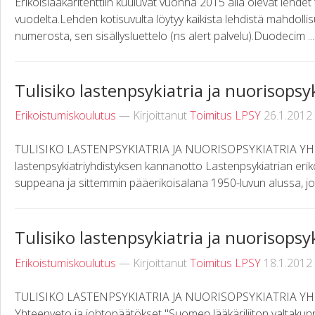
Erikoislääkäritenttiin kuuluvat vuonna 2015 alla olevat lehdet 
vuodelta.Lehden kotisuvulta löytyy kaikista lehdistä mahdollis
numerosta, sen sisällysluettelo (ns alert palvelu).Duodecim ...
Tulisiko lastenpsykiatria ja nuorisopsy
Erikoistumiskoulutus
— Kirjoittanut
Toimitus LPSY
26.1.2012
TULISIKO LASTENPSYKIATRIA JA NUORISOPSYKIATRIA Y
lastenpsykiatriyhdistyksen kannanotto Lastenpsykiatrian eri
suppeana ja sittemmin pääerikoisalana 1950-luvun alussa, jo
Tulisiko lastenpsykiatria ja nuorisopsy
Erikoistumiskoulutus
— Kirjoittanut
Toimitus LPSY
18.1.2012
TULISIKO LASTENPSYKIATRIA JA NUORISOPSYKIATRIA YHD
Yhteenveto ja johtopäätökset "Suomen lääkäriliiton valtakunna