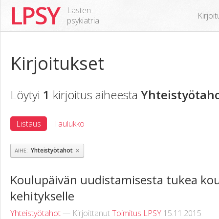
LPSY
Lasten-
Kirjoi
psykiatria
Kirjoitukset
Löytyi
1
kirjoitus aiheesta
Yhteistyötah
Listaus
Taulukko
×
Yhteistyötahot
AIHE
Koulupäivän uudistamisesta tukea kou
kehitykselle
Yhteistyötahot
— Kirjoittanut
Toimitus LPSY
15.11.2015