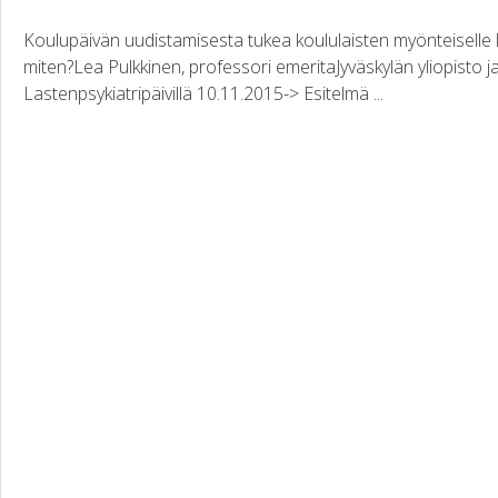
Koulupäivän uudistamisesta tukea koululaisten myönteiselle kehi
miten?Lea Pulkkinen, professori emeritaJyväskylän yliopisto 
Lastenpsykiatripäivillä 10.11.2015-> Esitelmä ...