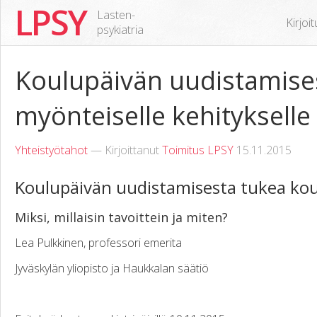
LPSY
Lasten-
Kirjoi
psykiatria
Koulupäivän uudistamises
myönteiselle kehitykselle
Yhteistyötahot
— Kirjoittanut
Toimitus LPSY
15.11.2015
Koulupäivän uudistamisesta tukea koul
Miksi, millaisin tavoittein ja miten?
Lea Pulkkinen, professori emerita
Jyväskylän yliopisto ja Haukkalan säätiö