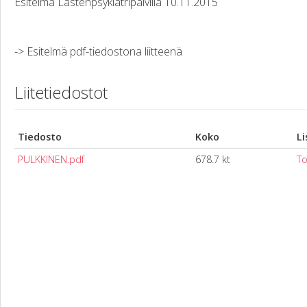
Esitelmä Lastenpsykiatripäivillä 10.11.2015
-> Esitelmä pdf-tiedostona liitteenä
Liitetiedostot
Tiedosto
Koko
Li
PULKKINEN.pdf
678.7 kt
To