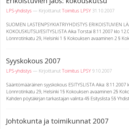
Erikoistuvien jaos: kokouskutsu
LPS-yhdistys
— Kirjoittanut
Toimitus LPSY
31.10.2007
SUOMEN LASTENPSYKIATRIYHDISTYS ERIKOISTUVIEN L
KOKOUSKUTSU/ESITYSLISTA Aika Torstai 8.11.2007 klo 12.00
Lönnrotinkatu 29, Helsinki 1 § Kokouksen avaaminen 2 § Kokouk
Syyskokous 2007
LPS-yhdistys
— Kirjoittanut
Toimitus LPSY
9.10.2007
Sääntömääräinen syyskokous ESITYSLISTA Aika: 8.11.2007 klo
Lönnrotinkatu 29, Helsinki 1§ Kokouksen avaaminen 2§ Kokou
Kahden pöytäkirjan tarkastajan valinta 4§ Esityslista 5§ Yhdist
Johtokunta ja toimikunnat 2007