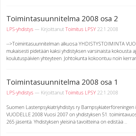
Toimintasuunnitelma 2008 osa 2
LPS-yhdistys
— Kirjoittanut
Toimitus LPSY
22.1.2008
-->Toimintasuunnitelman alkuosa YHDISTYSTOIMINTA VUO
mukaisesti pidetään kaksi yhdistyksen varsinaista kokousta aj
koulutuspäivien yhteyteen. Johtokunta kokoontuu noin kerran
Toimintasuunnitelma 2008 osa 1
LPS-yhdistys
— Kirjoittanut
Toimitus LPSY
22.1.2008
Suomen Lastenpsykiatriyhdistys ry Barnpsykiaterförening
VUODELLE 2008 Vuosi 2007 on yhdistyksen 51. toimintavuosi.
265 jäsentä. Yhdistyksen yleisinä tavoitteina on edistää ...