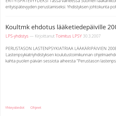
ERITYISPÄTEVYYDEKSI Tässä vaiheessa Suomen lääkäriliiton ta
erityispätevyyden perustamiseksi. Yhdistyksen johtokunta pohti
Koultmk ehdotus lääketiedepäiville 20
LPS-yhdistys
— Kirjoittanut
Toimitus LPSY
30.3.2007
PERUSTASON LASTENPSYKIATRIAA LÄÄKÄRIPÄIVIEN 20
Lastenpsykiatriyhdistyksen koulutustoimikunnan ohjelmaehd
kahta puolen päivän sessiota aiheesta ”Perustason lastenpsyki
Yhteystiedot
Ohjeet