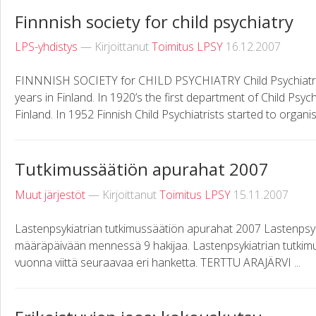
Finnnish society for child psychiatry
LPS-yhdistys
— Kirjoittanut
Toimitus LPSY
16.12.2007
FINNNISH SOCIETY for CHILD PSYCHIATRY Child Psychiatry 
years in Finland. In 1920’s the first department of Child Psy
Finland. In 1952 Finnish Child Psychiatrists started to organise
Tutkimussäätiön apurahat 2007
Muut järjestöt
— Kirjoittanut
Toimitus LPSY
15.11.2007
Lastenpsykiatrian tutkimussäätiön apurahat 2007 Lastenpsyk
määräpäivään mennessä 9 hakijaa. Lastenpsykiatrian tutkimus
vuonna viittä seuraavaa eri hanketta. TERTTU ARAJÄRVI ...