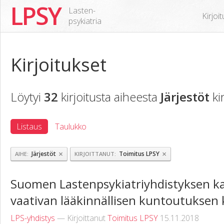
LPSY
Lasten-
Kirjoi
psykiatria
Kirjoitukset
Löytyi
32
kirjoitusta aiheesta
Järjestöt
ki
Listaus
Taulukko
×
×
Järjestöt
Toimitus LPSY
AIHE
KIRJOITTANUT
Suomen Lastenpsykiatriyhdistyksen k
vaativan lääkinnällisen kuntoutuksen 
LPS-yhdistys
— Kirjoittanut
Toimitus LPSY
15.11.2018