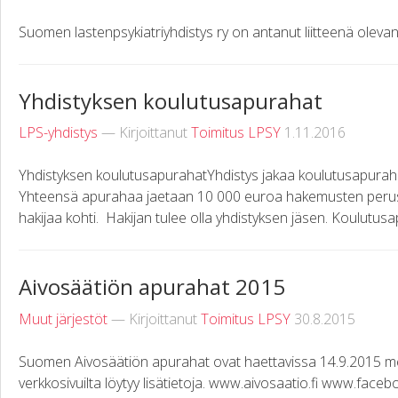
Suomen lastenpsykiatriyhdistys ry on antanut liitteenä olev
Yhdistyksen koulutusapurahat
LPS-yhdistys
— Kirjoittanut
Toimitus LPSY
1.11.2016
Yhdistyksen koulutusapurahatYhdistys jakaa koulutusapuraha
Yhteensä apurahaa jaetaan 10 000 euroa hakemusten perust
hakijaa kohti. Hakijan tulee olla yhdistyksen jäsen. Koulutusa
Aivosäätiön apurahat 2015
Muut järjestöt
— Kirjoittanut
Toimitus LPSY
30.8.2015
Suomen Aivosäätiön apurahat ovat haettavissa 14.9.2015 men
verkkosivuilta löytyy lisätietoja. www.aivosaatio.fi www.fa