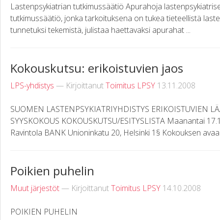
Lastenpsykiatrian tutkimussäätiö Apurahoja lastenpsykiatris
tutkimussäätiö, jonka tarkoituksena on tukea tieteellistä last
tunnetuksi tekemistä, julistaa haettavaksi apurahat ...
Kokouskutsu: erikoistuvien jaos
LPS-yhdistys
— Kirjoittanut
Toimitus LPSY
13.11.2008
SUOMEN LASTENPSYKIATRIYHDISTYS ERIKOISTUVIEN LÄ
SYYSKOKOUS KOKOUSKUTSU/ESITYSLISTA Maanantai 17.11.2
Ravintola BANK Unioninkatu 20, Helsinki 1§ Kokouksen avaami
Poikien puhelin
Muut järjestöt
— Kirjoittanut
Toimitus LPSY
14.10.2008
POIKIEN PUHELIN