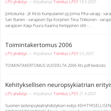
LPS-yhdistys
— Kirjoittanut
Toimitus LPSY
18.9.2007
Johtokunta - JK Kirsti Kumpulainen pj Jorma Piha varapj - var
Sari Iltanen - varajäsen Eija Korpinen Tiina Tirkkonen - varaj
varajäsen Kaija Puura Kaarina Kemppinen siht - ...
Toimintakertomus 2006
LPS-yhdistys
— Kirjoittanut
Toimitus LPSY
5.5.2007
TOIMINTAKERTOMUS VUODELTA 2006 Kts pdf-tiedosto
Kehityksellisen neuropsykiatrian erity
LPS-yhdistys
— Kirjoittanut
Toimitus LPSY
21.4.2007
Suomen lastenpsykiatriyhdistyksen esitys KEHITYKSELLI