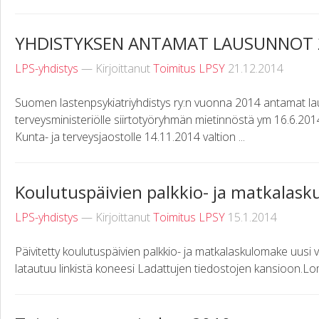
YHDISTYKSEN ANTAMAT LAUSUNNOT 
LPS-yhdistys
— Kirjoittanut
Toimitus LPSY
21.12.2014
Suomen lastenpsykiatriyhdistys ry:n vuonna 2014 antamat laus
terveysministeriölle siirtotyöryhmän mietinnöstä ym 16.6.2
Kunta- ja terveysjaostolle 14.11.2014 valtion ...
Koulutuspäivien palkkio- ja matkalask
LPS-yhdistys
— Kirjoittanut
Toimitus LPSY
15.1.2014
Päivitetty koulutuspäivien palkkio- ja matkalaskulomake uusi v
latautuu linkistä koneesi Ladattujen tiedostojen kansioon.L