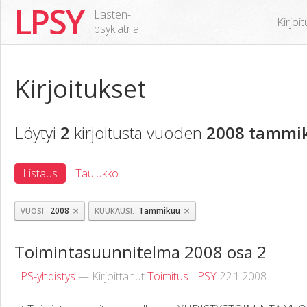
LPSY
Lasten-
Kirjoi
psykiatria
Kirjoitukset
Löytyi
2
kirjoitusta vuoden
2008 tammi
Listaus
Taulukko
×
×
2008
Tammikuu
VUOSI
KUUKAUSI
Toimintasuunnitelma 2008 osa 2
LPS-yhdistys
— Kirjoittanut
Toimitus LPSY
22.1.2008