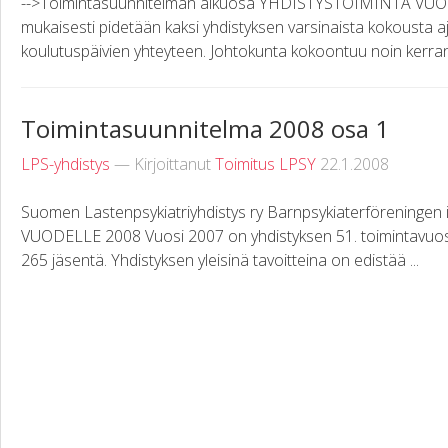
-->Toimintasuunnitelman alkuosa YHDISTYSTOIMINTA VUO
mukaisesti pidetään kaksi yhdistyksen varsinaista kokousta aj
koulutuspäivien yhteyteen. Johtokunta kokoontuu noin kerran
Toimintasuunnitelma 2008 osa 1
LPS-yhdistys
— Kirjoittanut
Toimitus LPSY
22.1.2008
Suomen Lastenpsykiatriyhdistys ry Barnpsykiaterförening
VUODELLE 2008 Vuosi 2007 on yhdistyksen 51. toimintavuosi.
265 jäsentä. Yhdistyksen yleisinä tavoitteina on edistää ...