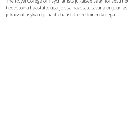
The Royal College of Psychiatrists julkaisee säännöllisesti net
tiedostoina haastatteluita, joissa haastateltavana on juuri äsk
julkaissut psykiatri ja häntä haastattelee toinen kollega. ...