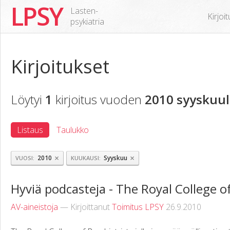
LPSY
Lasten-
Kirjoi
psykiatria
Kirjoitukset
Löytyi
1
kirjoitus vuoden
2010 syyskuul
Listaus
Taulukko
×
×
2010
Syyskuu
VUOSI
KUUKAUSI
Hyviä podcasteja - The Royal College of
AV-aineistoja
— Kirjoittanut
Toimitus LPSY
26.9.2010