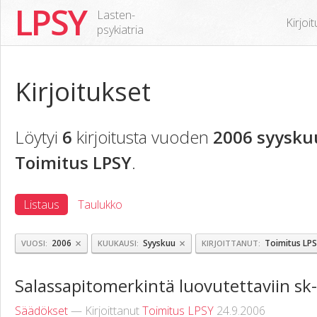
LPSY
Lasten-
Kirjoi
psykiatria
Kirjoitukset
Löytyi
6
kirjoitusta vuoden
2006 syysku
Toimitus LPSY
.
Listaus
Taulukko
×
×
2006
Syyskuu
Toimitus LP
VUOSI
KUUKAUSI
KIRJOITTANUT
Salassapitomerkintä luovutettaviin sk
Säädökset
— Kirjoittanut
Toimitus LPSY
24.9.2006