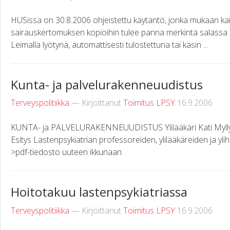
HUSissa on 30.8.2006 ohjeistettu käytäntö, jonka mukaan kaik
sairauskertomuksen kopioihin tulee panna merkintä salassa p
Leimalla lyötynä, automattisesti tulostettuna tai käsin ...
Kunta- ja palvelurakenneuudistus
Terveyspolitiikka
— Kirjoittanut
Toimitus LPSY
16.9.2006
KUNTA- ja PALVELURAKENNEUUDISTUS Ylilääkäri Kati Myllymäk
Esitys Lastenpsykiatrian professoreiden, ylilääkäreiden ja ylih
>pdf-tiedosto uuteen ikkunaan
Hoitotakuu lastenpsykiatriassa
Terveyspolitiikka
— Kirjoittanut
Toimitus LPSY
16.9.2006