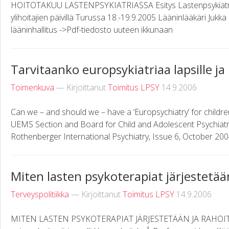
HOITOTAKUU LASTENPSYKIATRIASSA Esitys Lastenpsykiatrian
ylihoitajien päivillä Turussa 18.-19.9.2005 Lääninlääkäri Ju
lääninhallitus ->Pdf-tiedosto uuteen ikkunaan
Tarvitaanko europsykiatriaa lapsille ja 
Toimenkuva
— Kirjoittanut
Toimitus LPSY
14.9.2006
Can we – and should we – have a ‘Europsychiatry’ for childr
UEMS Section and Board for Child and Adolescent Psychiatry
Rothenberger International Psychiatry, Issue 6, October 2004 
Miten lasten psykoterapiat järjestetää
Terveyspolitiikka
— Kirjoittanut
Toimitus LPSY
14.9.2006
MITEN LASTEN PSYKOTERAPIAT JÄRJESTETÄÄN JA RAHOIT