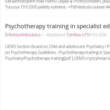
sairaanhoitopiirin malli Hannu Leijala ┼ Professoreiden, ylilä
Turussa 19.9.2005 pidetty esitelmä. ->Pdf-tiedosto uuteen i
Psychotherapy training in specialist e
Erikoistumiskoulutus
— Kirjoittanut
Toimitus LPSY
4.9.2006
UEMS Section-Board on Child and adolescent Psychiatry / 
on Psychotherapy Guidelines : Psychotherapy training in Spec
Psychiatry/Psychotherapy training[pdf ] UEMS:n työryhmän laa