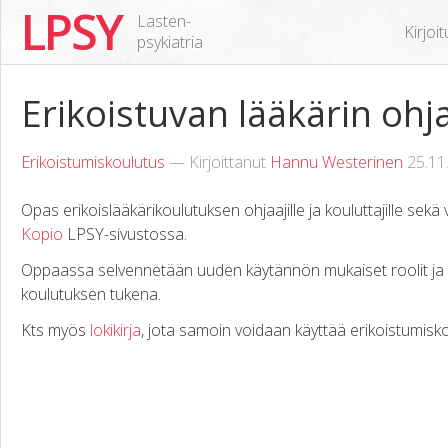
LPSY
Lasten-
Kirjoi
psykiatria
Erikoistuvan lääkärin oh
Erikoistumiskoulutus
— Kirjoittanut
Hannu Westerinen
25.11
Opas erikoislääkärikoulutuksen ohjaajille ja kouluttajille sekä
Kopio
LPSY-sivustossa.
Oppaassa selvennetään uuden käytännön mukaiset roolit ja m
koulutuksen tukena.
Kts myös
lokikirja
, jota samoin voidaan käyttää erikoistumis