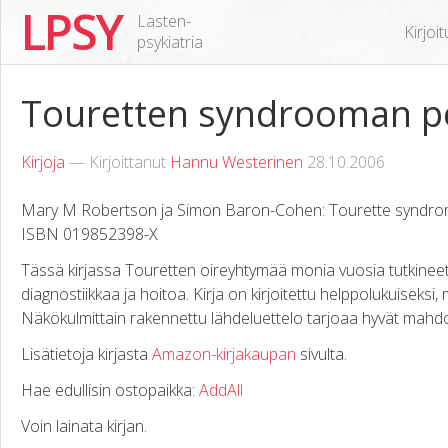
LPSY
Lasten-
Kirjoi
psykiatria
Touretten syndrooman pe
Kirjoja
— Kirjoittanut
Hannu Westerinen
28.10.2006
Mary M Robertson ja Simon Baron-Cohen: Tourette syndrome 
ISBN 019852398-X
Tässä kirjassa Touretten oireyhtymää monia vuosia tutkineet j
diagnostiikkaa ja hoitoa. Kirja on kirjoitettu helppolukuiseksi, mu
Näkökulmittain rakennettu lähdeluettelo tarjoaa hyvät mahdo
Lisätietoja kirjasta
Amazon-kirjakaupan
sivulta.
Hae edullisin ostopaikka:
AddAll
Voin lainata kirjan.