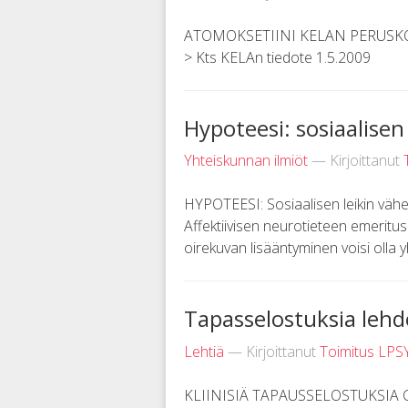
ATOMOKSETIINI KELAN PERUSKORVAU
> Kts KELAn tiedote 1.5.2009
Hypoteesi: sosiaalise
Yhteiskunnan ilmiöt
— Kirjoittanut
HYPOTEESI: Sosiaalisen leikin vä
Affektiivisen neurotieteen emeritu
oirekuvan lisääntyminen voisi olla y
Tapasselostuksia leh
Lehtiä
— Kirjoittanut
Toimitus LPS
KLIINISIÄ TAPAUSSELOSTUKSIA Cli