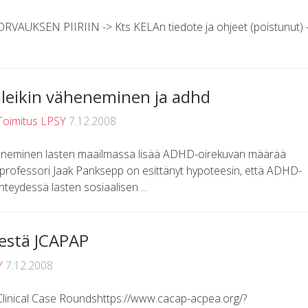
KSEN PIIRIIN -> Kts KELAn tiedote ja ohjeet (poistunut) 
n leikin väheneminen ja adhd
Toimitus LPSY
7.12.2008
heneminen lasten maailmassa lisää ADHD-oirekuvan määrää
sprofessori Jaak Panksepp on esittänyt hypoteesin, että ADHD-
hteydessä lasten sosiaalisen ...
destä JCAPAP
Y
7.12.2008
nical Case Roundshttps://www.cacap-acpea.org/?