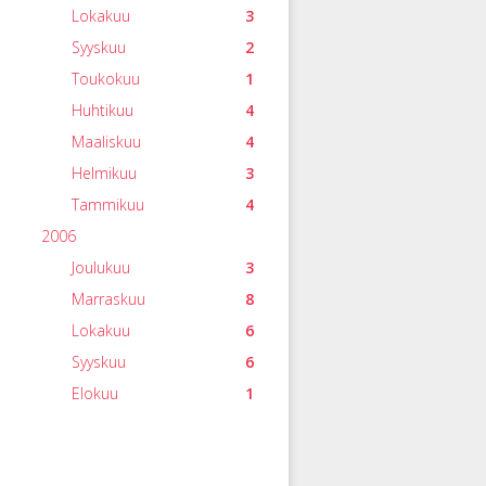
Lokakuu
3
Syyskuu
2
Toukokuu
1
Huhtikuu
4
Maaliskuu
4
Helmikuu
3
Tammikuu
4
2006
Joulukuu
3
Marraskuu
8
Lokakuu
6
Syyskuu
6
Elokuu
1