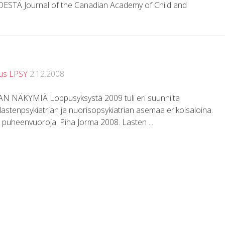
Ä Journal of the Canadian Academy of Child and
tus LPSY
2.12.2008
NÄKYMIÄ Loppusyksystä 2009 tuli eri suunnilta
 lastenpsykiatrian ja nuorisopsykiatrian asemaa erikoisaloina.
a puheenvuoroja. Piha Jorma 2008. Lasten ...