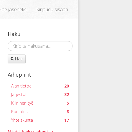
Hae jäseneksi
Kirjaudu sisään
Haku
Hae
Aihepiirit
Alan tietoa
20
Järjestöt
32
Kliininen työ
5
Koulutus
8
Yhteiskunta
17
Näytä kaikki aiheet →