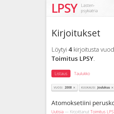
LPSY
Lasten-
psykiatria
Kirjoitukset
Löytyi
4
kirjoitusta vu
Toimitus LPSY
.
Listaus
Taulukko
×
×
2008
Joulukuu
VUOSI
KUUKAUSI
Atomoksetiini perusko
Uutisia
— Kirjoittanut
Toimitus LP