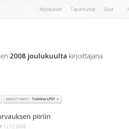
Kirjoitukset
Tapahtumat
Sivut
oden
2008 joulukuulta
kirjoittajana
×
Toimitus LPSY
KIRJOITTANUT
rvauksen piiriin
SY
12.12.2008