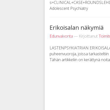
s=CLINICAL+CASE+ROUNDSLEHDEST
Adolescent Psychiatry
Erikoisalan näkymiä
Edunvalvonta
— Kirjoittanut
Toimi
LASTENPSYKIATRIAN ERIKOISALAN 
puheenvuoroja, joissa tarkasteltiin
Tähän artikkeliin on kerättynä noit