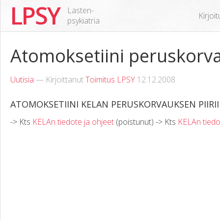
LPSY
Lasten-
Kirjoi
psykiatria
Atomoksetiini peruskorva
Uutisia
— Kirjoittanut
Toimitus LPSY
12.12.2008
ATOMOKSETIINI KELAN PERUSKORVAUKSEN PIIRI
-> Kts
KELAn tiedote ja ohjeet
(poistunut) -> Kts
KELAn tiedo