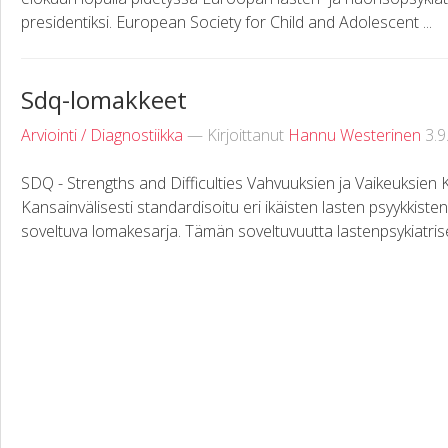
presidentiksi. European Society for Child and Adolescent ...
Sdq-lomakkeet
Arviointi / Diagnostiikka
— Kirjoittanut
Hannu Westerinen
3.9
SDQ - Strengths and Difficulties Vahvuuksien ja Vaikeuksien
Kansainvälisesti standardisoitu eri ikäisten lasten psyykkisten
soveltuva lomakesarja. Tämän soveltuvuutta lastenpsykiatrisen