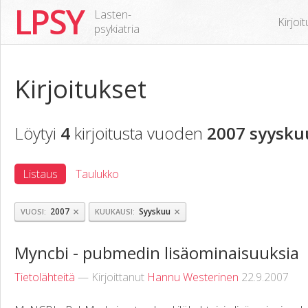
LPSY
Lasten-
Kirjoi
psykiatria
Kirjoitukset
Löytyi
4
kirjoitusta vuoden
2007 syysku
Listaus
Taulukko
×
×
2007
Syyskuu
VUOSI
KUUKAUSI
Myncbi - pubmedin lisäominaisuuksia
Tietolähteitä
— Kirjoittanut
Hannu Westerinen
22.9.2007