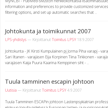
MyNCBI - PubMed-sivuston henkilökohtaisia lisäominaisuuksi
information and preferences to provide customized services.
filtering options, and set up automatic searches that ...
Johtokunta ja toimikunnat 2007
LPS-yhdistys
— Kirjoittanut
Toimitus LPSY
18.9.2007
Johtokunta - JK Kirsti Kumpulainen pj Jorma Piha varapj - var
Sari Iltanen - varajäsen Eija Korpinen Tiina Tirkkonen - varaj
varajäsen Kaija Puura Kaarina Kemppinen siht - ...
Tuula tamminen escapin johtoon
Uutisia
— Kirjoittanut
Toimitus LPSY
4.9.2007
Tuula Tamminen ESCAPin johtoon Lastenpsykiatrian professor
elokuun lopulla pidetyssä Euroopan lasten- ja nuorisopsykiat