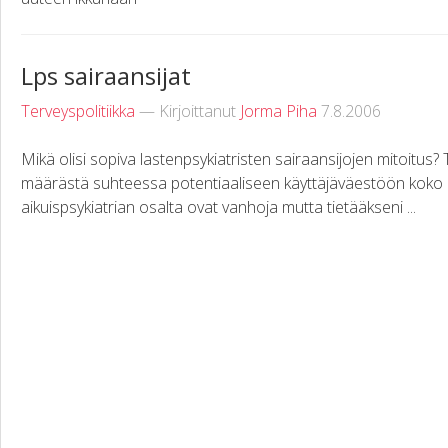
Lps sairaansijat
Terveyspolitiikka
— Kirjoittanut
Jorma Piha
7.8.2006
Mikä olisi sopiva lastenpsykiatristen sairaansijojen mitoitus?
määrästä suhteessa potentiaaliseen käyttäjäväestöön koko 
aikuispsykiatrian osalta ovat vanhoja mutta tietääkseni ...