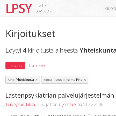
LPSY
Lasten-
Kirjoi
psykiatria
Kirjoitukset
Löytyi
4
kirjoitusta aiheesta
Yhteiskunt
Listaus
Taulukko
×
×
Yhteiskunta
Jorma Piha
AIHE
KIRJOITTANUT
Lastenpsykiatrian palvelujärjestelmän
Terveyspolitiikka
— Kirjoittanut
Jorma Piha
11.12.2006