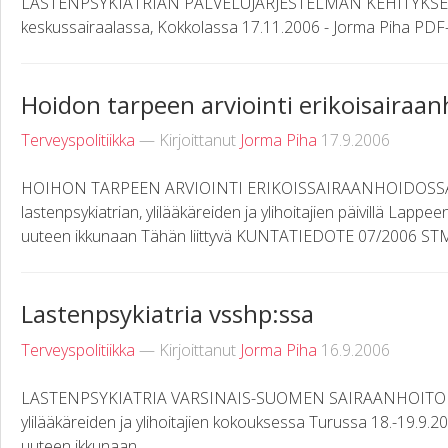
LASTENPSYKIATRIAN PALVELUJÄRJESTELMÄN KEHITYKSEST
keskussairaalassa, Kokkolassa 17.11.2006 - Jorma Piha PDF
Hoidon tarpeen arviointi erikoisairaa
Terveyspolitiikka
— Kirjoittanut
Jorma Piha
17.9.2006
HOIHON TARPEEN ARVIOINTI ERIKOISSAIRAANHOIDOSSA Pro
lastenpsykiatrian, ylilääkäreiden ja ylihoitajien päivillä La
uuteen ikkunaan Tähän liittyvä KUNTATIEDOTE 07/2006 STM:n
Lastenpsykiatria vsshp:ssa
Terveyspolitiikka
— Kirjoittanut
Jorma Piha
16.9.2006
LASTENPSYKIATRIA VARSINAIS-SUOMEN SAIRAANHOITOPII
ylilääkäreiden ja ylihoitajien kokouksessa Turussa 18.-19.9.20
uuteen ikkunaan