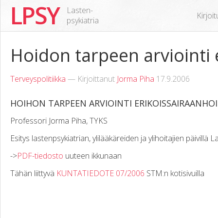
LPSY
Lasten-
Kirjoi
psykiatria
Hoidon tarpeen arviointi
Terveyspolitiikka
— Kirjoittanut
Jorma Piha
17.9.2006
HOIHON TARPEEN ARVIOINTI ERIKOISSAIRAANHO
Professori Jorma Piha, TYKS
Esitys lastenpsykiatrian, ylilääkäreiden ja ylihoitajien päivil
->
PDF-tiedosto
uuteen ikkunaan
Tähän liittyvä
KUNTATIEDOTE 07/2006
STM:n kotisivuilla