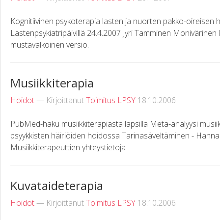
Kognitiivinen psykoterapia lasten ja nuorten pakko-oireisen 
Lastenpsykiatripäivillä 24.4.2007 Jyri Tamminen Monivärinen P
mustavalkoinen versio.
Musiikkiterapia
Hoidot
— Kirjoittanut
Toimitus LPSY
18.10.2006
PubMed-haku musiikkiterapiasta lapsilla Meta-analyysi musiik
psyykkisten häiriöiden hoidossa Tarinasäveltäminen - Han
Musiikkiterapeuttien yhteystietoja
Kuvataideterapia
Hoidot
— Kirjoittanut
Toimitus LPSY
18.10.2006