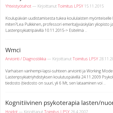
Yhteistyötahot
— Kirjoittanut
Toimitus LPSY
15.11.2015
Koulupäivän uudistamisesta tukea koululaisten myönteiselle kehi
miten?Lea Pulkkinen, professori emeritaJyväskylän yliopisto 
Lastenpsykiatripäivillä 10.11.2015-> Esitelmä ...
Wmci
Arviointi / Diagnostiikka
— Kirjoittanut
Toimitus LPSY
28.11.2
Varhaisen vanhempi-lapsi-suhteen arviointi ja Working Model
Lastenpsykiatriyhdistyksen koulutuspäivillä 24.11.2009 Psykol
tiedosto (tiedosto on suuri, yli 6 Mt, sen lataaminen voi ...
Kognitiivinen psykoterapia lasten/nuo
Hoidot
— Kirjoittanut
Toimitus LPSY
26.4.2007