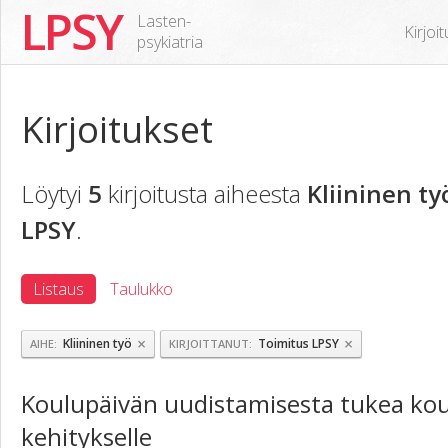
LPSY
Lasten-
Kirjoi
psykiatria
Kirjoitukset
Löytyi
5
kirjoitusta aiheesta
Kliininen ty
LPSY
.
Listaus
Taulukko
×
×
Kliininen työ
Toimitus LPSY
AIHE
KIRJOITTANUT
Koulupäivän uudistamisesta tukea kou
kehitykselle