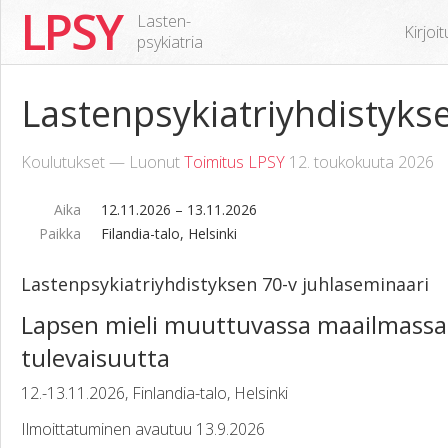
LPSY
Lasten-
Kirjoi
psykiatria
Lastenpsykiatriyhdistyks
Koulutukset — Luonut
Toimitus LPSY
12. toukokuuta 2026
Aika
12.11.2026 – 13.11.2026
Paikka
Filandia-talo, Helsinki
Lastenpsykiatriyhdistyksen 70-v juhlaseminaari
Lapsen mieli muuttuvassa maailmassa
tulevaisuutta
12.-13.11.2026, Finlandia-talo, Helsinki
Ilmoittatuminen avautuu 13.9.2026