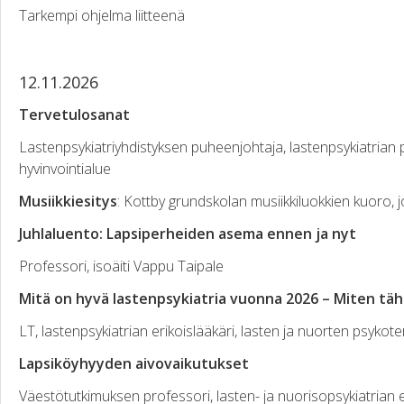
Tarkempi ohjelma liitteenä
12.11.2026
Tervetulosanat
Lastenpsykiatriyhdistyksen puheenjohtaja, lastenpsykiatrian
hyvinvointialue
Musiikkiesitys
: Kottby grundskolan musiikkiluokkien kuoro, 
Juhlaluento: Lapsiperheiden asema ennen ja nyt
Professori, isoäiti Vappu Taipale
Mitä on hyvä lastenpsykiatria vuonna 2026 – Miten täh
LT, lastenpsykiatrian erikoislääkäri, lasten ja nuorten psykoter
Lapsiköyhyyden aivovaikutukset
Väestötutkimuksen professori, lasten- ja nuorisopsykiatrian e