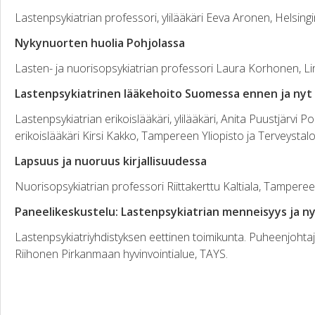
Lastenpsykiatrian professori, ylilääkäri Eeva Aronen, Helsingi
Nykynuorten huolia Pohjolassa
Lasten- ja nuorisopsykiatrian professori Laura Korhonen, Lin
Lastenpsykiatrinen lääkehoito Suomessa ennen ja nyt
Lastenpsykiatrian erikoislääkäri, ylilääkäri, Anita Puustjärvi P
erikoislääkäri Kirsi Kakko, Tampereen Yliopisto ja Terveystal
Lapsuus ja nuoruus kirjallisuudessa
Nuorisopsykiatrian professori Riittakerttu Kaltiala, Tamperee
Paneelikeskustelu: Lastenpsykiatrian menneisyys ja ny
Lastenpsykiatriyhdistyksen eettinen toimikunta. Puheenjohtajina
Riihonen Pirkanmaan hyvinvointialue, TAYS.