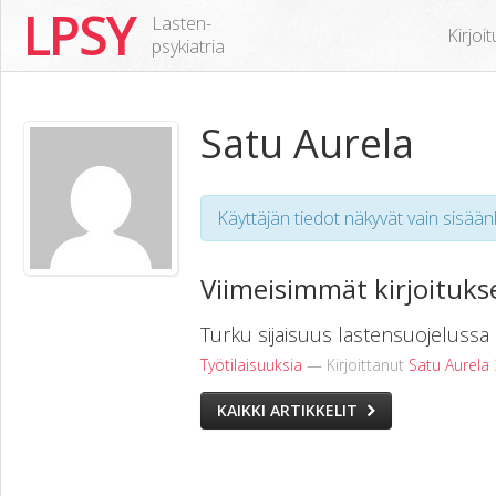
LPSY
Lasten-
Kirjoi
psykiatria
Satu Aurela
Käyttäjän tiedot näkyvät vain sisäänk
Viimeisimmät kirjoituks
Turku sijaisuus lastensuojelussa
Työtilaisuuksia
— Kirjoittanut
Satu Aurela
KAIKKI ARTIKKELIT