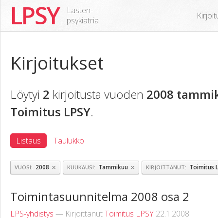
LPSY
Lasten-
Kirjoi
psykiatria
Kirjoitukset
Löytyi
2
kirjoitusta vuoden
2008 tammi
Toimitus LPSY
.
Listaus
Taulukko
×
×
2008
Tammikuu
Toimitus 
VUOSI
KUUKAUSI
KIRJOITTANUT
Toimintasuunnitelma 2008 osa 2
LPS-yhdistys
— Kirjoittanut
Toimitus LPSY
22.1.2008