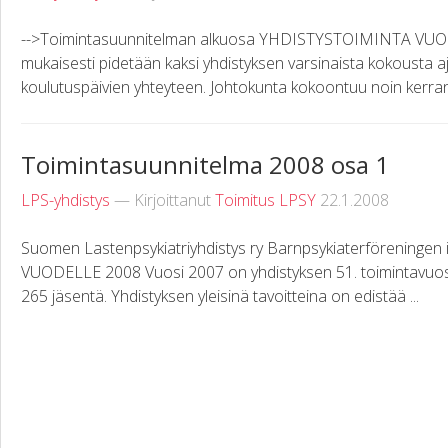
-->Toimintasuunnitelman alkuosa YHDISTYSTOIMINTA VUO
mukaisesti pidetään kaksi yhdistyksen varsinaista kokousta aj
koulutuspäivien yhteyteen. Johtokunta kokoontuu noin kerran
Toimintasuunnitelma 2008 osa 1
LPS-yhdistys
— Kirjoittanut
Toimitus LPSY
22.1.2008
Suomen Lastenpsykiatriyhdistys ry Barnpsykiaterförening
VUODELLE 2008 Vuosi 2007 on yhdistyksen 51. toimintavuosi.
265 jäsentä. Yhdistyksen yleisinä tavoitteina on edistää ...