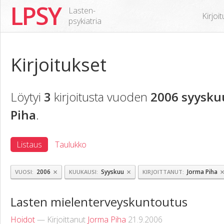
LPSY
Lasten-
Kirjoi
psykiatria
Kirjoitukset
Löytyi
3
kirjoitusta vuoden
2006 syysku
Piha
.
Listaus
Taulukko
×
×
2006
Syyskuu
Jorma Piha
VUOSI
KUUKAUSI
KIRJOITTANUT
Lasten mielenterveyskuntoutus
Hoidot
— Kirjoittanut
Jorma Piha
21.9.2006