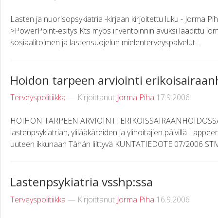
Lasten ja nuorisopsykiatria -kirjaan kirjoitettu luku - Jorma
>PowerPoint-esitys Kts myös inventoinnin avuksi laadittu lo
sosiaalitoimen ja lastensuojelun mielenterveyspalvelut ...
Hoidon tarpeen arviointi erikoisairaa
Terveyspolitiikka
— Kirjoittanut
Jorma Piha
17.9.2006
HOIHON TARPEEN ARVIOINTI ERIKOISSAIRAANHOIDOSSA Pro
lastenpsykiatrian, ylilääkäreiden ja ylihoitajien päivillä La
uuteen ikkunaan Tähän liittyvä KUNTATIEDOTE 07/2006 STM:n
Lastenpsykiatria vsshp:ssa
Terveyspolitiikka
— Kirjoittanut
Jorma Piha
16.9.2006