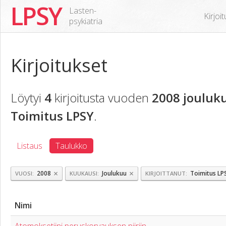
LPSY
Lasten-
Kirjoi
psykiatria
Kirjoitukset
Löytyi
4
kirjoitusta vuoden
2008 jouluk
Toimitus LPSY
.
Listaus
Taulukko
×
×
2008
Joulukuu
Toimitus LP
VUOSI
KUUKAUSI
KIRJOITTANUT
Nimi