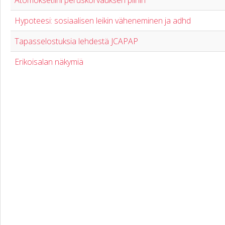
Atomoksetiini peruskorvauksen piiriin
Hypoteesi: sosiaalisen leikin väheneminen ja adhd
Tapasselostuksia lehdestä JCAPAP
Erikoisalan näkymiä