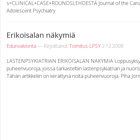
s=CLINICAL+CASE+ROUNDSLEHDESTÄ Journal of the Canad
Adolescent Psychiatry
Erikoisalan näkymiä
Edunvalvonta
— Kirjoittanut
Toimitus LPSY
2.12.2008
LASTENPSYKIATRIAN ERIKOISALAN NÄKYMIÄ Loppusyksystä 2
puheenvuoroja, joissa tarkasteltiin lastenpsykiatrian ja nuor
Tähän artikkeliin on kerättynä noita puheenvuoroja. Piha Jorm