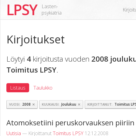
LPSY
Lasten-
Kirjoi
psykiatria
Kirjoitukset
Löytyi
4
kirjoitusta vuoden
2008 jouluk
Toimitus LPSY
.
Listaus
Taulukko
×
×
2008
Joulukuu
Toimitus LP
VUOSI
KUUKAUSI
KIRJOITTANUT
Atomoksetiini peruskorvauksen piiriin
Uutisia
— Kirjoittanut
Toimitus LPSY
12.12.2008