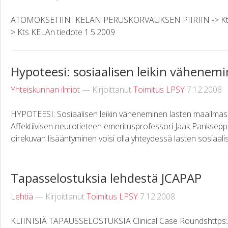
ATOMOKSETIINI KELAN PERUSKORVAUKSEN PIIRIIN -> Kts KE
> Kts KELAn tiedote 1.5.2009
Hypoteesi: sosiaalisen leikin vähenem
Yhteiskunnan ilmiöt
— Kirjoittanut
Toimitus LPSY
7.12.2008
HYPOTEESI: Sosiaalisen leikin väheneminen lasten maailma
Affektiivisen neurotieteen emeritusprofessori Jaak Panksepp
oirekuvan lisääntyminen voisi olla yhteydessä lasten sosiaalise
Tapasselostuksia lehdestä JCAPAP
Lehtiä
— Kirjoittanut
Toimitus LPSY
7.12.2008
KLIINISIÄ TAPAUSSELOSTUKSIA Clinical Case Roundshttps: