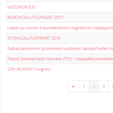
VUOSIKOKOUS
KEVÄTKOULUTUSPÄIVÄT 2017
Lasten ja nuorten traumakeskeisen kognitiivisen käyttäytym
SYYSKOULUTUSPÄIVÄT 2016
Ratkaisukeskeinen työskentely haastavien lapsiperheiden 
Parent Development Interview (PDI) – haastattelumenetelma
22th IACAPAP Congress
←
1
2
3