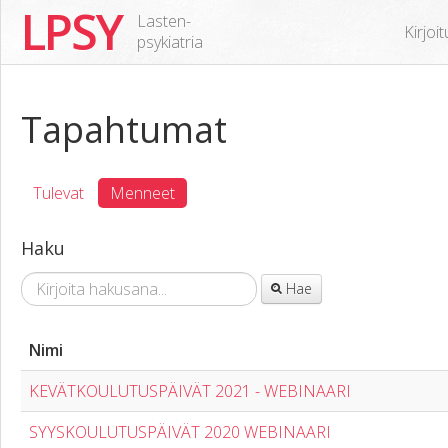
LPSY
Lasten-
Kirjoi
psykiatria
Tapahtumat
Tulevat
Menneet
Haku
Hae
Nimi
KEVÄTKOULUTUSPÄIVÄT 2021 - WEBINAARI
SYYSKOULUTUSPÄIVÄT 2020 WEBINAARI