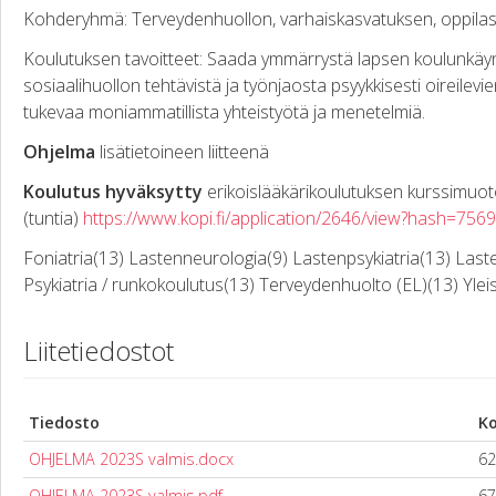
Kohderyhmä: Terveydenhuollon, varhaiskasvatuksen, oppilashu
Koulutuksen tavoitteet: Saada ymmärrystä lapsen koulunkäyntii
sosiaalihuollon tehtävistä ja työnjaosta psyykkisesti oireile
tukevaa moniammatillista yhteistyötä ja menetelmiä.
Ohjelma
lisätietoineen liitteenä
Koulutus hyväksytty
erikoislääkärikoulutuksen kurssimuot
(tuntia)
https://www.kopi.fi/application/2646/view?hash=7
Foniatria(13) Lastenneurologia(9) Lastenpsykiatria(13) Laste
Psykiatria / runkokoulutus(13) Terveydenhuolto (EL)(13) Yleislä
Liitetiedostot
Tiedosto
K
OHJELMA 2023S valmis.docx
62
OHJELMA 2023S valmis.pdf
67